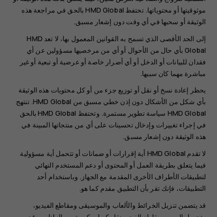
موثوقيتها أو محتوياتها. تحتفظ HMD Global بالحق في مراجعة هذه
الوثيقة أو سحبها في أي وقت دون إشعار مسبق.
إلى الحد الأقصى الذي تسمح به القوانين المعمول بها، لا تعد HMD
Global بأي حال من الأحوال أو أي من مرخصيها مسؤولين عن أي
فقدان للبيانات أو الدخل أو أي أضرار خاصة أو عرضية أو تبعية أو غير
مباشرة مهما كان سببها.
يحظر إعادة نسخ أو نقل أو توزيع جزء من أو كل محتويات هذه الوثيقة
بأي شكل من الأشكال دون إذن خطي مسبق من HMD Global. تنتهج
HMD Global سياسة تطوير مستمرة. وتحتفظ HMD Global بالحق
في إجراء تغييرات وإدخال تحسينات على أي من منتجاتها المبينة في
هذه الوثيقة دون إشعار مسبق.
لا تقدم HMD Global أية إقرارات أو ضمانات أو تتحمل أية مسؤولية
فيما يتعلق بطريقة العمل أو المحتوى أو دعم المستخدم النهائي
لتطبيقات الأطراف الأخرى المقدمة مع الجهاز. وباستخدام أحد
التطبيقات، فإنك تقر بأن التطبيق مقدم كما هو.
قد يتضمن تنزيل الخرائط والألعاب والموسيقى ومقاطع الفيديو،
وتحميل الصور ومقاطع الفيديو نقل كميات كبيرة من البيانات. وقد