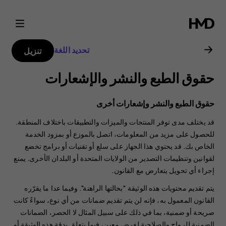
دليل
مستخدم
تحديد اللغة
تنزيل
هاتف
حقوق الطبع والنشر والإشعارات
Nokia
حقوق الطبع والنشر وإشعارات أخرى
6.2
قد يختلف مدى توفر المنتجات والميزات والتطبيقات باختلاف المنطقة.
للحصول على مزيد من المعلومات، اتصل بالموزع أو بمزود الخدمة
الخاص بك. قد يحتوي هذا الجهاز على سلع أو تقنيات أو برامج تخضع
لقوانين وتنظيمات التصدير من الولايات المتحدة أو البلدان الأخرى. يمنع
إجراء أي تحويل يتعارض مع القانون.
يتم تقديم محتويات هذه الوثيقة "بحالتها الراهنة". وفيما عدا ما يقرّره
القانون المعمول به، فإنه لن يتم تقديم ضمانات من أي نوع، سواءً كانت
صريحة أو ضمنية، بما في ذلك على سبيل المثال لا الحصر، الضمانات
الضمنية للرواج والصلاحية لغرض معين، فيما يتعلق بدقة هذه الوثيقة أو