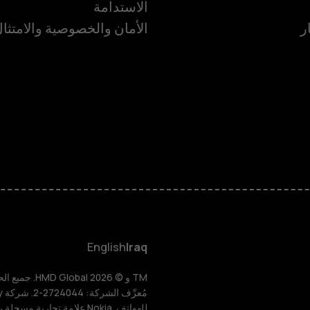
الاستدامة
ر
الأمان والخصوصية والامتثا
الهواتف الذكية
الهواتف المميز
HMD Terra M
HMD DUB
English
Iraq
HMD Watch
للهواتف. Nokia علامة تجارية مسجلة باسم شركة Nokia Corporation.