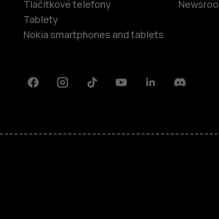
Tlačítkové telefony
Newsro
Tablety
Nokia smartphones and tablets
Facebook
Instagram
Tiktok
Youtube
Linkedin
Discord
O nás