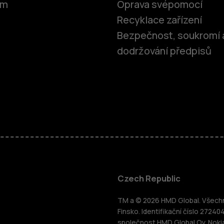
om
Oprava svépomocí
Recyklace zařízení
Bezpečnost, soukromí 
dodržování předpisů
Chytré tele
Czech Republic
TM a © 2026 HMD Global. Všechna
Finsko. Identifikační číslo 27240
společnost HMD Global Oy. Noki