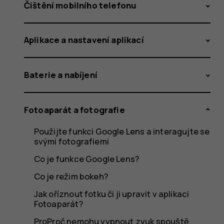
Google?
Čištění mobilního telefonu
Aplikace a nastavení aplikací
Baterie a nabíjení
Fotoaparát a fotografie
Použijte funkci Google Lens a interagujte se
svými fotografiemi
Co je funkce Google Lens?
Co je režim bokeh?
Jak oříznout fotku či ji upravit v aplikaci
Fotoaparát?
ProProč nemohu vypnout zvuk spouště