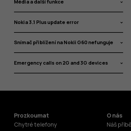
Média a další funkce
Nokia 3.1 Plus update error
Snímač přiblížení na Nokii G60 nefunguje
Emergency calls on 2G and 3G devices
Prozkoumat
O nás
Chytré telefony
Náš příb