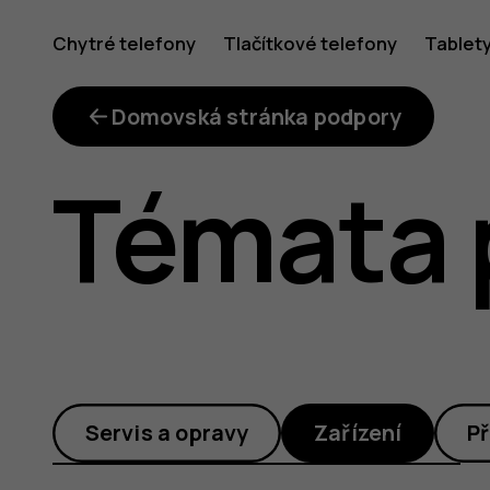
Jak
Chytré telefony
Tlačítkové telefony
Tablet
používat
Domovská stránka podpory
Témata 
aplikaci
Fotky
Servis a opravy
Zařízení
Př