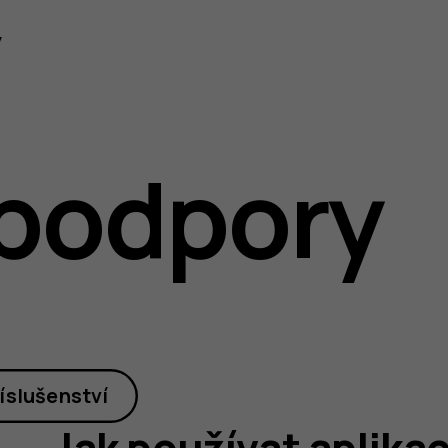
y
podpory
íslušenství
Jak používat aplika