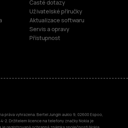
Časté dotazy
Uživatelské příručky
a
Aktualizace softwaru
Servis a opravy
Přístupnost
fony
 práva vyhrazena. Bertel Jungin aukio 9, 02600 Espoo,
44-2. Držitelem licence na telefony značky Nokia je
a je registrovaná ochranná známka společnosti Nokia