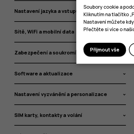
Soubory cookie a podo
Nastavení jazyka a vstupu
Kliknutím na tlačítko 
Nastavení můžete kdyk
Přečtěte si více o naš
Sítě, WiFi a mobilní data
Přijmout vše
Zabezpečení a soukromí
Software a aktualizace
Nastavení vyzvánění a personalizace
SIM karty, kontakty a volání