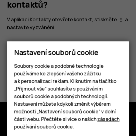
kontaktů?
V aplikaci Kontakty otevřete kontakt, stiskněte
a
more_vert
nastavte vyzvánění
.
Nastavení souborů cookie
Pomohlo vám to?
Soubory cookie a podobné technologie
používáme ke zlepšení vašeho zážitku
Ano
Ne
a k personalizaci reklam. Kliknutím na tlačítko
Chytré telefony
„Přijmout vše“ souhlasíte s používáním
souborů cookie a podobných technologií.
Tlačítkové telefony
Nastavení můžete kdykoli změnit výběrem
možnosti „Nastavení souborů cookie“ v dolní
Tablety
části webu. Přečtěte si více o našich
zásadách
Prozkoumat
používání souborů cookie
.
O nás