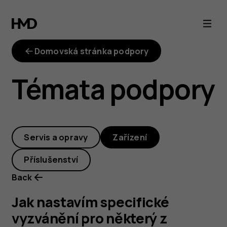
Jak
nastavím
Domovská stránka podpory
specifické
Témata podpory
vyzvánění
pro
Servis a opravy
Zařízení
některý
Příslušenství
z
Back
kontaktů?
Jak nastavím specifické
vyzvánění pro některý z