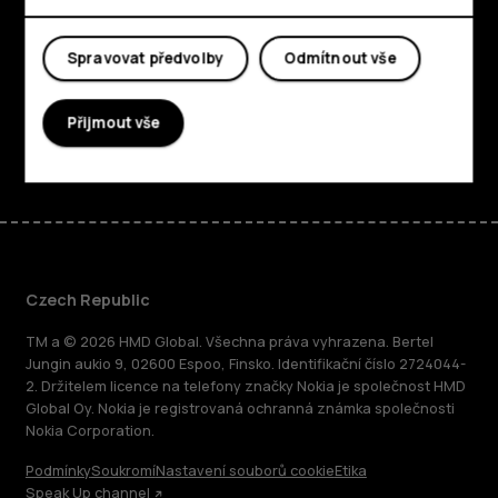
Planet and people
Spravovat předvolby
Odmítnout vše
Podpora
Přijmout vše
Facebook
Instagram
Tiktok
Youtube
Linkedin
Discord
Czech Republic
TM a © 2026 HMD Global. Všechna práva vyhrazena. Bertel
Jungin aukio 9, 02600 Espoo, Finsko. Identifikační číslo 2724044-
2. Držitelem licence na telefony značky Nokia je společnost HMD
Global Oy. Nokia je registrovaná ochranná známka společnosti
Nokia Corporation.
Podmínky
Soukromí
Nastavení souborů cookie
Etika
Speak Up channel