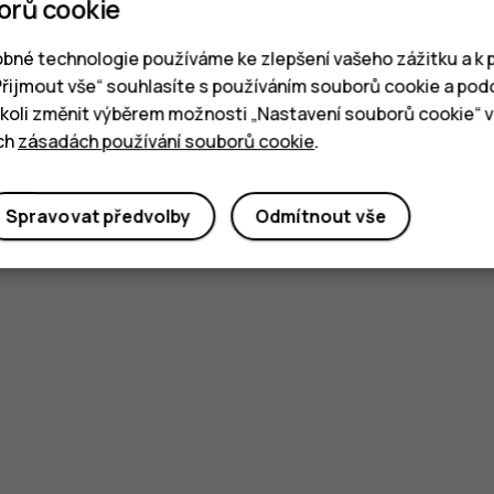
orů cookie
bné technologie používáme ke zlepšení vašeho zážitku a k p
„Přijmout vše“ souhlasíte s používáním souborů cookie a pod
oli změnit výběrem možnosti „Nastavení souborů cookie“ v 
ich
zásadách používání souborů cookie
.
Spravovat předvolby
Odmítnout vše