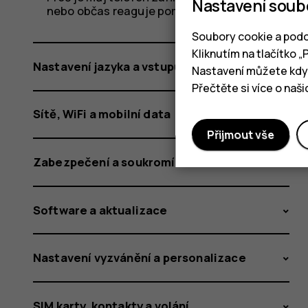
Nastavení soub
nebo občas reaguje pomaleji?
Soubory cookie a podo
Kliknutím na tlačítko 
Nastavení jazyka a vstupu
Nastavení můžete kdyk
Přečtěte si více o naš
Sítě, WiFi a mobilní data
Přijmout vše
Zabezpečení a soukromí
Software a aktualizace
Nastavení vyzvánění a personalizace
SIM karty, kontakty a volání