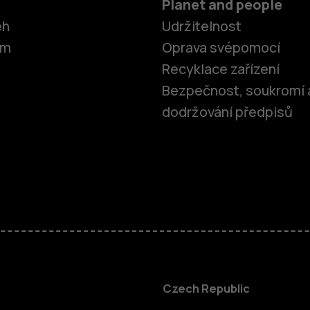
Planet and people
ěh
Udržitelnost
om
Oprava svépomocí
Recyklace zařízení
Bezpečnost, soukromí 
dodržování předpisů
Chytré tele
Czech Republic