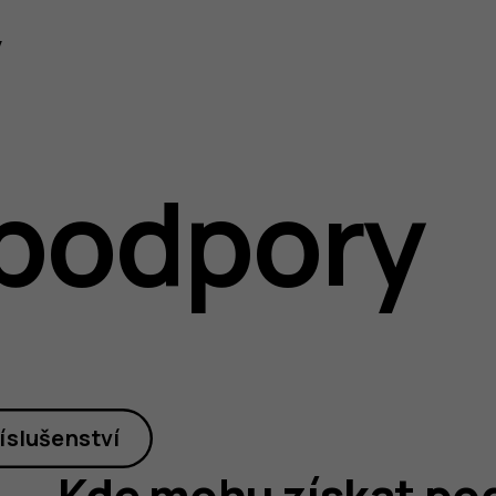
y
podpory
íslušenství
Kde mohu získat pod