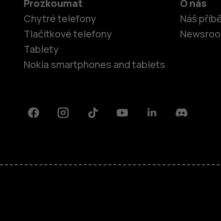
Prozkoumat
O nás
Chytré telefony
Náš příb
Tlačítkové telefony
Newsro
Tablety
Nokia smartphones and tablets
Facebook
Instagram
Tiktok
Youtube
Linkedin
Discord