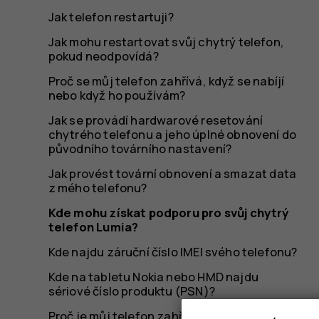
Lumia?
Jak telefon restartuji?
Jak mohu restartovat svůj chytrý telefon,
pokud neodpovídá?
Proč se můj telefon zahřívá, když se nabíjí
nebo když ho používám?
Jak se provádí hardwarové resetování
chytrého telefonu a jeho úplné obnovení do
původního továrního nastavení?
Jak provést tovární obnovení a smazat data
z mého telefonu?
Kde mohu získat podporu pro svůj chytrý
telefon Lumia?
Kde najdu záruční číslo IMEI svého telefonu?
Kde na tabletu Nokia nebo HMD najdu
sériové číslo produktu (PSN)?
Proč je můj telefon zahřátý, zavírá aplikace