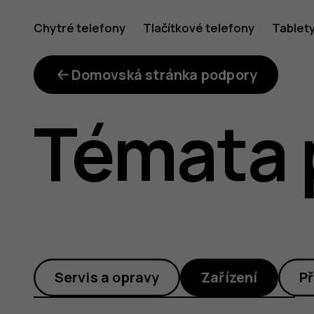
Kde
Chytré telefony
Tlačítkové telefony
Tablet
mohu
Domovská stránka podpory
Témata 
získat
podporu
Servis a opravy
Zařízení
Př