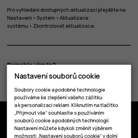
Pro vyhledání dostupných aktualizací přejděte na
Nastavení
>
Systém
>
Aktualizace
systému
>
Zkontrolovat aktualizace
.
Pomohlo vám to?
Nastavení souborů cookie
Ano
Ne
Soubory cookie a podobné technologie
používáme ke zlepšení vašeho zážitku
a k personalizaci reklam. Kliknutím na tlačítko
Chytré telefony
„Přijmout vše“ souhlasíte s používáním
souborů cookie a podobných technologií.
Prozkoumat
Tlačítkové telefony
Nastavení můžete kdykoli změnit výběrem
možnosti „Nastavení souborů cookie“ v dolní
O nás