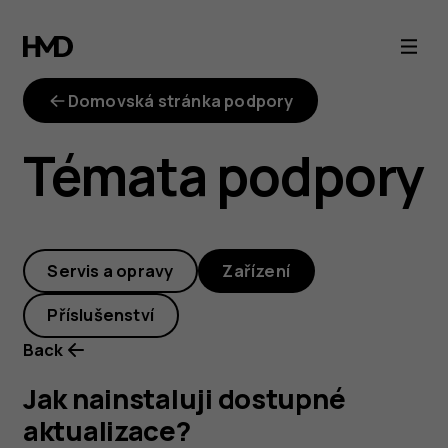
Jak
nainstaluji
Domovská stránka podpory
dostupné
Témata podpory
aktualizace?
Servis a opravy
Zařízení
Příslušenství
Back
Jak nainstaluji dostupné
aktualizace?