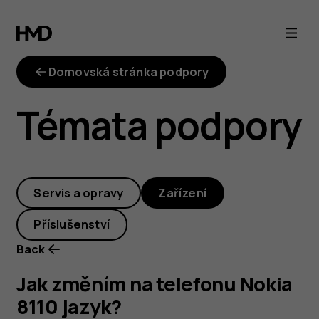
Jak
změním
Domovská stránka podpory
na
Témata podpory
telefonu
Nokia
Servis a opravy
Zařízení
8110
Příslušenství
jazyk?
Back
Jak změním na telefonu Nokia
8110 jazyk?