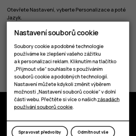
Otevřete
Nastavení
, vyberte
Personalizace
a poté
Jazyk
.
Nastavení souborů cookie
Soubory cookie a podobné technologie
používáme ke zlepšení vašeho zážitku
Pomohlo vám to?
a k personalizaci reklam. Kliknutím na tlačítko
Chytré telefony
„Přijmout vše“ souhlasíte s používáním
Ano
Ne
souborů cookie a podobných technologií.
Tlačítkové telefony
Nastavení můžete kdykoli změnit výběrem
možnosti „Nastavení souborů cookie“ v dolní
Tablety
části webu. Přečtěte si více o našich
zásadách
používání souborů cookie
.
Prozkoumat
O nás
Spravovat předvolby
Odmítnout vše