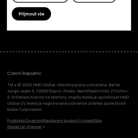
Planet and people
Přijmout vše
Podpora
Facebook
Instagram
Tiktok
Youtube
Linkedin
Discord
Czech Republic
TM a © 2026 HMD Global. Všechna práva vyhrazena. Bertel
Jungin aukio 9, 02600 Espoo, Finsko. Identifikační číslo 2724044-
2. Držitelem licence na telefony značky Nokia je společnost HMD
Global Oy. Nokia je registrovaná ochranná známka společnosti
Nokia Corporation.
Podmínky
Soukromí
Nastavení souborů cookie
Etika
Speak Up channel