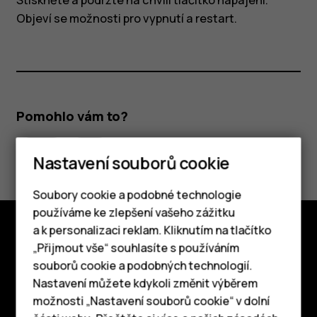
Stiskněte a podržte na chvíli tlačítko napájení.
Objeví se možnosti pro vypnutí a restart.
Pomohlo vám to?
Ano
Ne
Nastavení souborů cookie
Soubory cookie a podobné technologie
používáme ke zlepšení vašeho zážitku
a k personalizaci reklam. Kliknutím na tlačítko
Chytré telefony
„Přijmout vše“ souhlasíte s používáním
Prozkoumat
souborů cookie a podobných technologií.
Tlačítkové telefony
O nás
Nastavení můžete kdykoli změnit výběrem
možnosti „Nastavení souborů cookie“ v dolní
Tablety
Planet and people