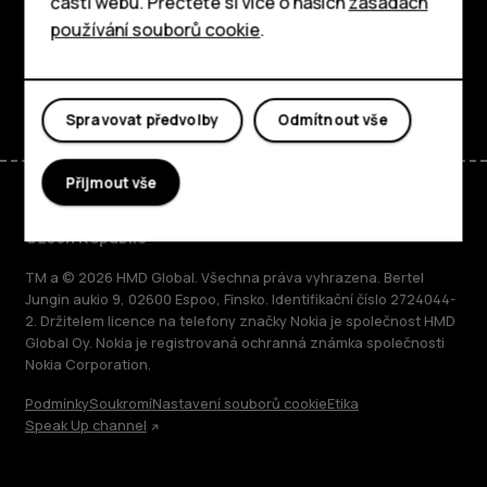
části webu. Přečtěte si více o našich
zásadách
používání souborů cookie
.
Podpora
Facebook
Instagram
Tiktok
Youtube
Linkedin
Discord
Spravovat předvolby
Odmítnout vše
Přijmout vše
Czech Republic
TM a © 2026 HMD Global. Všechna práva vyhrazena. Bertel
Jungin aukio 9, 02600 Espoo, Finsko. Identifikační číslo 2724044-
2. Držitelem licence na telefony značky Nokia je společnost HMD
Global Oy. Nokia je registrovaná ochranná známka společnosti
Nokia Corporation.
Podmínky
Soukromí
Nastavení souborů cookie
Etika
Speak Up channel