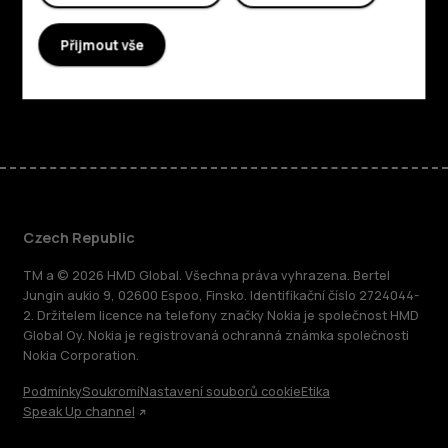
Planet and people
Přijmout vše
Podpora
Facebook
Instagram
Tiktok
Youtube
Linkedin
Discord
Czech Republic
TM a © 2026 HMD Global. Všechna práva vyhrazena. Bertel
Jungin aukio 9, 02600 Espoo, Finsko. Identifikační číslo 2724044-
2. Držitelem licence na telefony značky Nokia je společnost HMD
Global Oy. Nokia je registrovaná ochranná známka společnosti
Nokia Corporation.
Podmínky
Soukromí
Nastavení souborů cookie
Etika
Speak Up channel