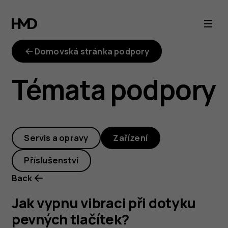
Jak
vypnu
Domovská stránka podpory
vibraci
Témata podpory
při
dotyku
Servis a opravy
Zařízení
pevných
Příslušenství
tlačítek?
Back
Jak vypnu vibraci při dotyku
pevných tlačítek?