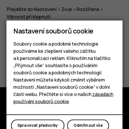
Přejděte do Nastavení >
Zvuk
>
Rozšířené
>
Vibrovat při klepnutí
Nastavení souborů cookie
Soubory cookie a podobné technologie
používáme ke zlepšení vašeho zážitku
Pomohlo vám to?
a k personalizaci reklam. Kliknutím na tlačítko
Chytré telefony
„Přijmout vše“ souhlasíte s používáním
Ano
Ne
souborů cookie a podobných technologií.
Tlačítkové telefony
Nastavení můžete kdykoli změnit výběrem
možnosti „Nastavení souborů cookie“ v dolní
Tablety
části webu. Přečtěte si více o našich
zásadách
používání souborů cookie
.
Prozkoumat
O nás
Spravovat předvolby
Odmítnout vše