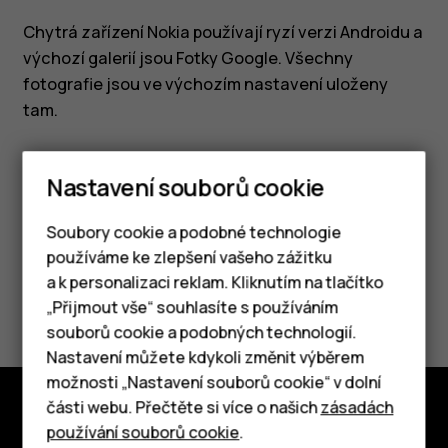
Chytrá zařízení Nokia používají ryzí verzi Androidu a
výchozí galerií jsou Fotky Google. Všechny
fotografie jsou ve výchozím nastavení uloženy
tam.
Nastavení souborů cookie
Soubory cookie a podobné technologie
Pomohlo vám to?
používáme ke zlepšení vašeho zážitku
a k personalizaci reklam. Kliknutím na tlačítko
Ano
Ne
Chytré telefony
„Přijmout vše“ souhlasíte s používáním
souborů cookie a podobných technologií.
Tlačítkové telefony
Nastavení můžete kdykoli změnit výběrem
možnosti „Nastavení souborů cookie“ v dolní
Tablety
části webu. Přečtěte si více o našich
zásadách
používání souborů cookie
.
Prozkoumat