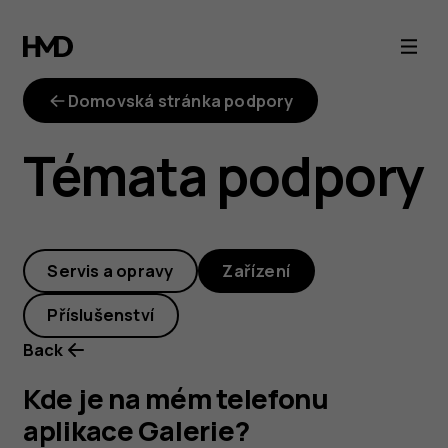
Kde
je
Domovská stránka podpory
na
Témata podpory
mém
telefonu
Servis a opravy
Zařízení
aplikace
Příslušenství
Galerie?
Back
Kde je na mém telefonu
aplikace Galerie?