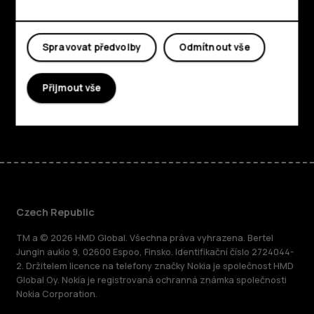
O nás
Spravovat předvolby
Odmítnout vše
Planet and people
Podpora
Přijmout vše
Facebook
Instagram
Tiktok
Youtube
Linkedin
Discord
Czech Republic
TM a © 2026 HMD Global. Všechna práva vyhrazena. Bertel
Jungin aukio 9, 02600 Espoo, Finsko. Identifikační číslo 2724044-
2. Držitelem licence na telefony značky Nokia je společnost HMD
Global Oy. Nokia je registrovaná ochranná známka společnosti
Nokia Corporation.