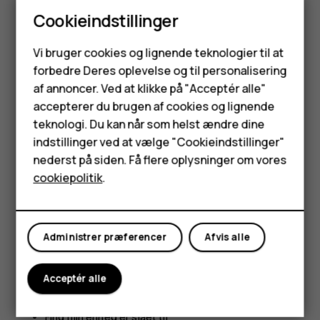
finde den på SIM-bakken eller under bagcoveret, hvis din
Cookieindstillinger
telefon har et aftageligt cover.
Smartphones
Find eller lås telefonen
Vi bruger cookies og lignende teknologier til at
forbedre Deres oplevelse og til personalisering
Feature-telefoner
Hvis du mister telefonen, kan du måske finde den igen,
af annoncer. Ved at klikke på "Acceptér alle"
låse den eller eksternt rydde indholdet, hvis du er logget
Tilbehør
accepterer du brugen af cookies og lignende
ind på en Google-konto. Find min enhed er som standard
teknologi. Du kan når som helst ændre dine
aktiveret på telefoner, som er tilknyttet en Google-konto.
HMD Terra M
indstillinger ved at vælge "Cookieindstillinger"
Hvis du vil bruge Find min enhed, skal din mistede telefon
nederst på siden. Få flere oplysninger om vores
Tablets
være:
cookiepolitik
.
Tændt
Min konto
Logget ind på en Google-konto
Administrer præferencer
Afvis alle
Forbundet til mobildata eller Wi-Fi
Synlig på Google Play
Acceptér alle
Placering slået til
Find min enhed er slået til