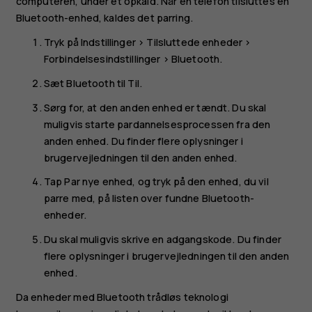
computeren, under et opkald. Når en telefon tilsluttes en
Bluetooth-enhed, kaldes det parring.
Tryk på
Indstillinger
>
Tilsluttede enheder
>
Forbindelsesindstillinger
>
Bluetooth
.
Sæt
Bluetooth
til
Til
.
Sørg for, at den anden enhed er tændt. Du skal
muligvis starte pardannelsesprocessen fra den
anden enhed. Du finder flere oplysninger i
brugervejledningen til den anden enhed.
Tap
Par nye enhed
, og tryk på den enhed, du vil
parre med, på listen over fundne Bluetooth-
enheder.
Du skal muligvis skrive en adgangskode. Du finder
flere oplysninger i brugervejledningen til den anden
enhed.
Da enheder med Bluetooth trådløs teknologi