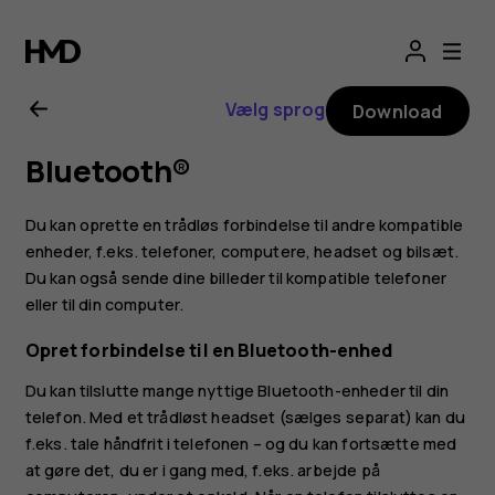
Brugervejledning
til
Vælg sprog
Download
Nokia
Bluetooth®
XR20
Du kan oprette en trådløs forbindelse til andre kompatible
enheder, f.eks. telefoner, computere, headset og bilsæt.
Du kan også sende dine billeder til kompatible telefoner
eller til din computer.
Opret forbindelse til en Bluetooth-enhed
Du kan tilslutte mange nyttige Bluetooth-enheder til din
telefon. Med et trådløst headset (sælges separat) kan du
f.eks. tale håndfrit i telefonen – og du kan fortsætte med
at gøre det, du er i gang med, f.eks. arbejde på