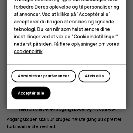
forbedre Deres oplevelse og til personalisering
Du kan bruge flere Bluetooth-forbindelser på samme tid.
Feature-telefoner
af annoncer. Ved at klikke på "Acceptér alle"
Du kan f.eks. sende ting til en anden telefon, mens du
Tilbehør
accepterer du brugen af cookies og lignende
bruger et Bluetooth-headset.
teknologi. Du kan når som helst ændre dine
Tryk på
Indstillinger
>
Tilsluttede enheder
>
HMD Terra M
indstillinger ved at vælge "Cookieindstillinger"
Forbindelsesindstillinger
>
Bluetooth
.
nederst på siden. Få flere oplysninger om vores
Tablets
Sørg for, at Bluetooth er slået til på begge telefoner,
cookiepolitik
.
og at telefonerne er synlige for hinanden.
Min konto
Gå til det indhold, du vil sende, og tryk på
>
share
Bluetooth
.
Administrer præferencer
Afvis alle
Tryk på din vens telefon på listen over fundne
Bluetooth-enheder.
Acceptér alle
Skriv eller acceptér adgangskoden, hvis den anden
telefon kræver en adgangskode, og tryk på
PAR
.
Adgangskoden skal kun bruges, første gang du opretter
forbindelse til en enhed.