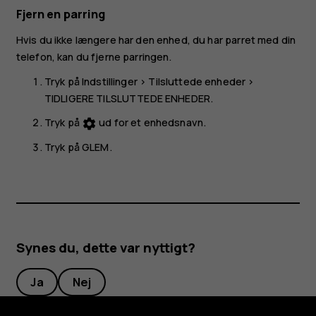
Fjern en parring
Hvis du ikke længere har den enhed, du har parret med din
telefon, kan du fjerne parringen.
Tryk på
Indstillinger
>
Tilsluttede enheder
>
TIDLIGERE TILSLUTTEDE ENHEDER
.
Tryk på
ud for et enhedsnavn.
settings
Tryk på
GLEM
.
Synes du, dette var nyttigt?
Ja
Nej