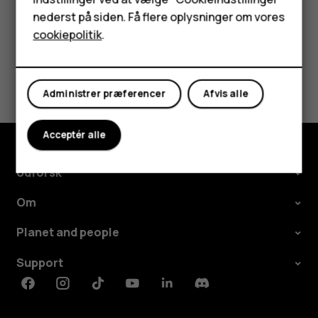
HMD Terra M
nederst på siden. Få flere oplysninger om vores
Tablets
cookiepolitik
.
Min konto
Synes du, dette var nyttigt?
Administrer præferencer
Afvis alle
Ja
Nej
Acceptér alle
Udforsk
Om
Planet and people
Support
Facebook
Instagram
Tiktok
Youtube
Linkedin
Discord