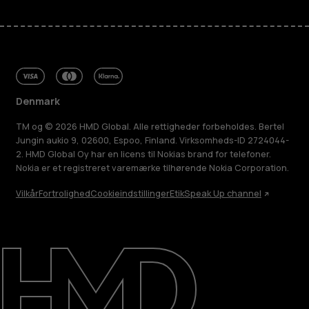
Denmark
TM og © 2026 HMD Global. Alle rettigheder forbeholdes. Bertel
Jungin aukio 9, 02600, Espoo, Finland. Virksomheds-ID 2724044-
2. HMD Global Oy har en licens til Nokias brand for telefoner.
Nokia er et registreret varemærke tilhørende Nokia Corporation.
Vilkår
Fortrolighed
Cookieindstillinger
Etik
Speak Up channel
Om
Reparer, genbrug, genanvend
Support
Denmark