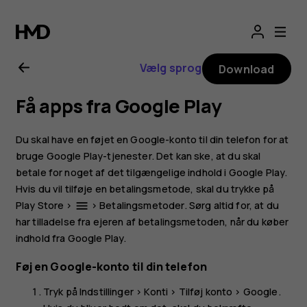
Brugervejledning
til
Vælg sprog
Download
Nokia
Få apps fra Google Play
XR20
Du skal have en føjet en Google-konto til din telefon for at
bruge Google Play-tjenester. Det kan ske, at du skal
betale for noget af det tilgængelige indhold i Google Play.
Hvis du vil tilføje en betalingsmetode, skal du trykke på
Play Store
>
>
Betalingsmetoder
. Sørg altid for, at du
menu
har tilladelse fra ejeren af betalingsmetoden, når du køber
indhold fra Google Play.
Føj en Google-konto til din telefon
Tryk på
Indstillinger
>
Konti
>
Tilføj konto
>
Google
.