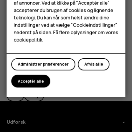
Feature-telefoner
af annoncer. Ved at klikke på "Acceptér alle"
sikkerhedskopiering til din Google-konto er aktiveret på
Tilbehør
accepterer du brugen af cookies og lignende
den, kan du gendanne dine appindstillinger og Wi-Fi-
teknologi. Du kan når som helst ændre dine
adgangskoder.
HMD Terra M
indstillinger ved at vælge "Cookieindstillinger"
Tryk på
Indstillinger
>
System
>
Sikkerhedskopi
.
nederst på siden. Få flere oplysninger om vores
Tablets
Indstil
Sikkerhedskopier til Google Drev
til
Til
.
cookiepolitik
.
Min konto
Administrer præferencer
Afvis alle
Synes du, dette var nyttigt?
Acceptér alle
Ja
Nej
Udforsk