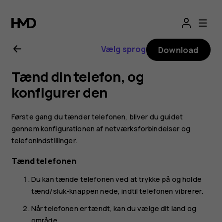
Brugervejledning
til
Vælg sprog
Download
Nokia
Tænd din telefon, og
XR20
konfigurer den
Første gang du tænder telefonen, bliver du guidet
gennem konfigurationen af netværksforbindelser og
telefonindstillinger.
Tænd telefonen
Du kan tænde telefonen ved at trykke på og holde
tænd/sluk-knappen nede, indtil telefonen vibrerer.
Når telefonen er tændt, kan du vælge dit land og
område.