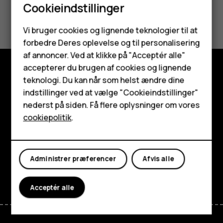
Cookieindstillinger
Synes du, dette var nyttigt?
Smartphones
Vi bruger cookies og lignende teknologier til at
Ja
Nej
forbedre Deres oplevelse og til personalisering
Feature-telefoner
af annoncer. Ved at klikke på "Acceptér alle"
Tilbehør
accepterer du brugen af cookies og lignende
teknologi. Du kan når som helst ændre dine
Udforsk
HMD Terra M
indstillinger ved at vælge "Cookieindstillinger"
Om
nederst på siden. Få flere oplysninger om vores
Tablets
cookiepolitik
.
Planet and people
Min konto
Support
Administrer præferencer
Afvis alle
Facebook
Instagram
Tiktok
Youtube
Linkedin
Discord
Acceptér alle