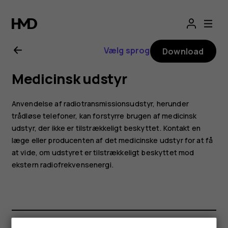
Brugervejledning
til
Vælg sprog
Download
Nokia
Medicinsk udstyr
XR20
Anvendelse af radiotransmissionsudstyr, herunder
trådløse telefoner, kan forstyrre brugen af medicinsk
udstyr, der ikke er tilstrækkeligt beskyttet. Kontakt en
læge eller producenten af det medicinske udstyr for at få
at vide, om udstyret er tilstrækkeligt beskyttet mod
ekstern radiofrekvensenergi.