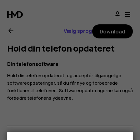
Brugervejledning
til
Vælg sprog
Download
Nokia
Hold din telefon opdateret
XR20
Din telefonsoftware
Hold din telefon opdateret, og acceptér tilgængelige
softwareopdateringer, så du får nye og forbedrede
funktioner til telefonen. Softwareopdateringerne kan også
forbedre telefonens ydeevne.