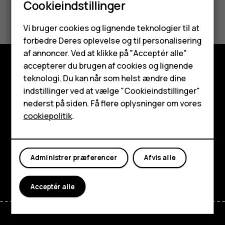
Cookieindstillinger
Synes du, dette var nyttigt?
Smartphones
Vi bruger cookies og lignende teknologier til at
Ja
Nej
forbedre Deres oplevelse og til personalisering
Feature-telefoner
af annoncer. Ved at klikke på "Acceptér alle"
Tilbehør
accepterer du brugen af cookies og lignende
teknologi. Du kan når som helst ændre dine
Udforsk
HMD Terra M
indstillinger ved at vælge "Cookieindstillinger"
Om
nederst på siden. Få flere oplysninger om vores
Tablets
cookiepolitik
.
Planet and people
Min konto
Support
Administrer præferencer
Afvis alle
Facebook
Instagram
Tiktok
Youtube
Linkedin
Discord
Acceptér alle