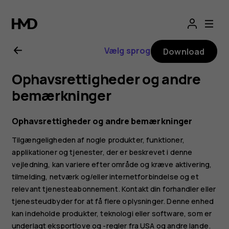
Brugervejledning
til
Vælg sprog
Download
Nokia
Ophavsrettigheder og andre
XR20
bemærkninger
Ophavsrettigheder og andre bemærkninger
Tilgængeligheden af nogle produkter, funktioner,
applikationer og tjenester, der er beskrevet i denne
vejledning, kan variere efter område og kræve aktivering,
tilmelding, netværk og/eller internetforbindelse og et
relevant tjenesteabonnement. Kontakt din forhandler eller
tjenesteudbyder for at få flere oplysninger. Denne enhed
kan indeholde produkter, teknologi eller software, som er
underlagt eksportlove og -regler fra USA og andre lande.