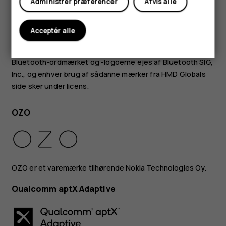
Administrer præferencer
Afvis alle
Android, Google og andre relaterede mærker og logoer er
varemærker tilhørende Google LLC.
Acceptér alle
"Qi"-symbolet er et registreret varemærke tilhørende
Wireless Power Consortium.
Bluetooth-ordmærket og -logoerne ejes af Bluetooth SIG,
Inc., og enhver brug af sådanne mærker fra HMD Globals
side sker under licens.
OZO
OZO er et varemærke tilhørende Nokia Technologies Oy.
Qualcomm aptX Adaptive