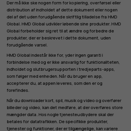
Der må ikke ske nogen form for kopiering, overførsel eller
distribution af indholdet af dette dokument eller nogen
del af det uden forudgående skriftlig tilladelse fra HMD
Global. HMD Global udvikler løbende sine produkter. HMD
Global forbeholder sig ret til at ændre og forbedre de
produkter, der er beskrevet i dette dokument, uden
forudgående varsel.
HMD Global indestår ikke for, yder ingen garanti i
forbindelse med og er ikke ansvarlig for funktionaliteten,
indholdet og slutbrugersupporten i tredjeparts-apps,
som følger med enheden. Når du bruger en app,
accepterer du, at appen leveres, som den er og
forefindes.
Når du downloader kort, spil, musik og video og overfører
billeder og video, kan det medføre, at der overføres store
mængder data. Hos nogle tjenesteudbydere skal der
betales for datatrafikken. De specifikke produkter,
tjenester og funktioner, der er tilgængelige, kan variere