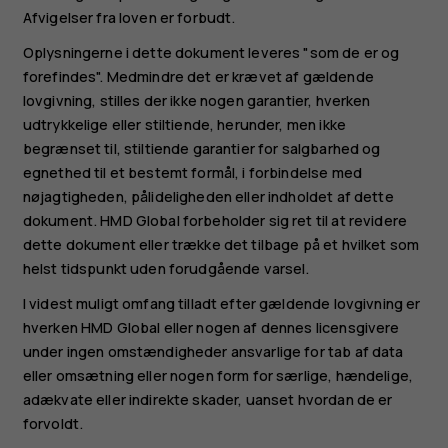
Afvigelser fra loven er forbudt.
Oplysningerne i dette dokument leveres "som de er og
forefindes". Medmindre det er krævet af gældende
lovgivning, stilles der ikke nogen garantier, hverken
udtrykkelige eller stiltiende, herunder, men ikke
begrænset til, stiltiende garantier for salgbarhed og
egnethed til et bestemt formål, i forbindelse med
nøjagtigheden, pålideligheden eller indholdet af dette
dokument. HMD Global forbeholder sig ret til at revidere
dette dokument eller trække det tilbage på et hvilket som
helst tidspunkt uden forudgående varsel.
I videst muligt omfang tilladt efter gældende lovgivning er
hverken HMD Global eller nogen af dennes licensgivere
under ingen omstændigheder ansvarlige for tab af data
eller omsætning eller nogen form for særlige, hændelige,
adækvate eller indirekte skader, uanset hvordan de er
forvoldt.