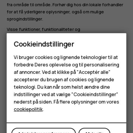
fra område til område. Forhør dig hos din lokale forhandler
for at få yderligere oplysninger, også om mulige
sprogindstillinger.
Visse funktioner, funktionaliteter og
produktspecifikationer kan være netværksafhængige og
Cookieindstillinger
underlagt yderligere vilkår, betingelser og gebyrer.
Smartphones
Alle specifikationer, funktioner og andre
Vi bruger cookies og lignende teknologier til at
produktoplysninger kan ændres uden varsel.
forbedre Deres oplevelse og til personalisering
Feature-telefoner
HMD Globals politik om beskyttelse af personlige
af annoncer. Ved at klikke på "Acceptér alle"
oplysninger, som er tilgængelig på
Tilbehør
accepterer du brugen af cookies og lignende
[
http://www.hmd.com/privacy
]
teknologi. Du kan når som helst ændre dine
HMD Terra M
(
http://www.hmd.com/privacy
), gælder for din brug af
indstillinger ved at vælge "Cookieindstillinger"
enheden.
nederst på siden. Få flere oplysninger om vores
Tablets
cookiepolitik
.
HMD Global Oy har eksklusiv licens til Nokia-mærket til
telefoner og tablets. Nokia er et registreret varemærke
Min konto
tilhørende Nokia Corporation.