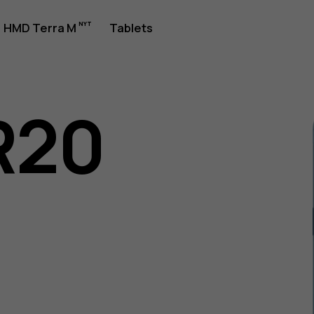
jledning
HMD Terra M
Tablets
R20