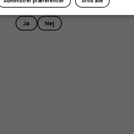
Administrer præferencer
Afvis alle
Synes du, dette var nyttigt?
Ja
Nej