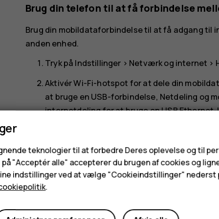
Brug din telefon til at få forbindelse m
Brug din mobildataforbindelse til at få adgang til
anden enhed.
Tryk på
Indstillinger
>
Netværk og internet
>
Aktivér
Wi-Fi-hotspot
for at dele din mobilda
at bruge en USB-forbindelse,
Netdeling og m
internetdeling
for at bruge en USB Ethernet-
nger
Den anden enhed bruger data fra dit dataabonneme
Kontakt din netværksudbyder for at få oplysninge
ignende teknologier til at forbedre Deres oplevelse og til pe
e på "Acceptér alle" accepterer du brugen af cookies og lign
ne indstillinger ved at vælge "Cookieindstillinger" nederst p
cookiepolitik
.