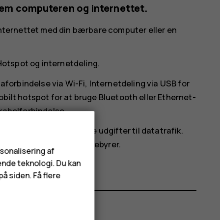
ellem computeren og internettet.
 internettet med din bærbare computer eller en
Hotspot og internetdeling
.
taforbindelse via Wi-Fi,
Internetdeling via USB
for
obilt hotspot
for at bruge Bluetooth eller
Ethernet-
kabelforbindelse.
nt, og det kan medføre udgifter til datatrafik.
r om tilgængelighed og gebyrer.
rsonalisering af
ende teknologi. Du kan
å siden. Få flere