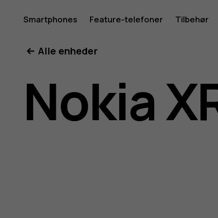
Brugerve
Smartphones
Feature-telefoner
Tilbehør
Min konto
Alle enheder
til
Nokia X
Nokia
XR20