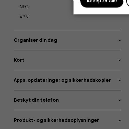
Acceptér alle
NFC
VPN
Organiser din dag
Kort
Apps, opdateringer og sikkerhedskopier
Beskyt din telefon
Produkt- og sikkerhedsoplysninger