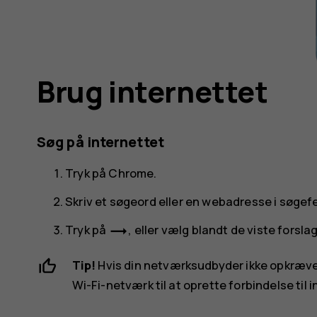
Brug internettet
Søg på internettet
Tryk på
Chrome
.
Skriv et søgeord eller en webadresse i søgefe
trending_flat
Tryk på
, eller vælg blandt de viste forslag
Tip!
Hvis din netværksudbyder ikke opkræver 
Wi-Fi-netværk til at oprette forbindelse til