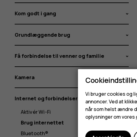
Kom godt i gang
Grundlæggende brug
Få forbindelse til venner og familie
Kamera
Cookieindstilli
Vi bruger cookies og l
Internet og forbindelser
annoncer. Ved at klikk
når som helst ændre di
Aktivér Wi-Fi
oplysninger om vores
Brug internettet
Bluetooth®