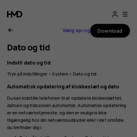
Brugervejledning
til
Vælg sprog
Download
Nokia
Dato og tid
XR20
Indstil dato og tid
Tryk på
Indstillinger
>
System
>
Dato og tid
.
Automatisk opdatering af klokkeslæt og dato
Du kan indstille telefonen til at opdatere klokkeslættet,
datoen og tidszonen automatisk. Automatisk opdatering
er en netværkstjeneste, og den er muligvis ikke
tilgængelig hos din netværksudbyder eller i det område,
du befinder dig i.