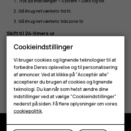
Tryk på
Indstillinger
>
System
>
Dato og tid
.
Slå
Brug netværkets tid
til.
Slå
Brug netværkets tidszone
til.
Skift til 24-timers ur
Tryk på
Indstillinger
>
System
>
Dato og tid
, og slå
Brug
Cookieindstillinger
24-timersformat
til.
Smartphones
Vi bruger cookies og lignende teknologier til at
forbedre Deres oplevelse og til personalisering
Feature-telefoner
af annoncer. Ved at klikke på "Acceptér alle"
Tilbehør
accepterer du brugen af cookies og lignende
teknologi. Du kan når som helst ændre dine
Synes du, dette var nyttigt?
HMD Terra M
indstillinger ved at vælge "Cookieindstillinger"
nederst på siden. Få flere oplysninger om vores
Tablets
Ja
Nej
cookiepolitik
.
Min konto