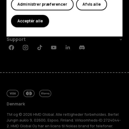
Udforsk
Administrer præferencer
Afvis alle
Om
Acceptér alle
Planet and people
Support
Facebook
Instagram
Tiktok
Youtube
Linkedin
Discord
Denmark
TM og © 2026 HMD Global. Alle rettigheder forbeholdes. Bertel
Jungin aukio 9, 02600, Espoo, Finland. Virksomheds-ID 2724044-
2. HMD Global Oy har en licens til Nokias brand for telefoner.