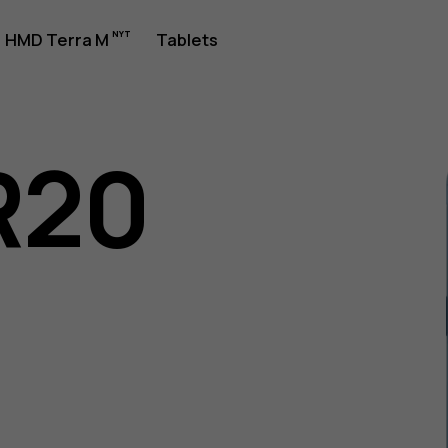
jledning
HMD Terra M
Tablets
R20