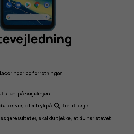
utevejledning
aceringer og forretninger.
et sted, på søgelinjen.
search
 skriver, eller tryk på
for at søge.
 søgeresultater, skal du tjekke, at du har stavet