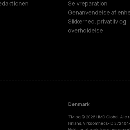
edaktionen
Selvreparation
Genanvendelse af enh
Sikkerhed, privatliv og
overholdelse
Smartphon
Feature-tel
Tilbehør
Denmark
HMD Terra 
TM og © 2026 HMD Global. Alle r
Finland. Virksomheds-ID 2724044-
Nokia er et registreret varemær