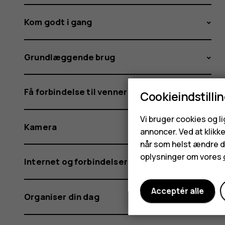
Kom godt i gang
Grundlæggende brug
Få forbindelse til venner og familie
Cookieindstilli
Vi bruger cookies og l
Kamera
annoncer. Ved at klikk
når som helst ændre di
oplysninger om vores
Internet og forbindelser
Acceptér alle
Organiser din dag