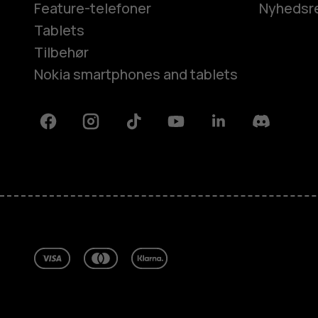
Feature-telefoner
Nyhedsr
Tablets
Tilbehør
Nokia smartphones and tablets
Facebook
Instagram
Tiktok
Youtube
Linkedin
Discord
Om
Reparer, genbrug, genanvend