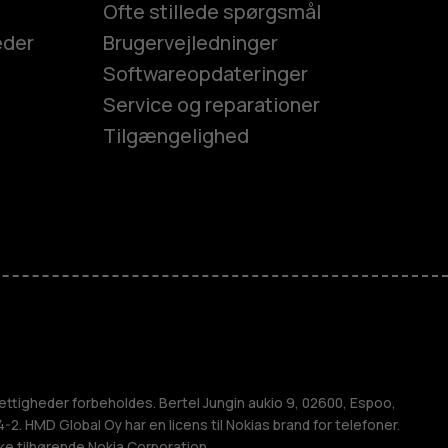
Ofte stillede spørgsmål
eder
Brugervejledninger
Softwareopdateringer
Service og reparationer
Tilgængelighed
es
efoner
M
ettigheder forbeholdes. Bertel Jungin aukio 9, 02600, Espoo,
2. HMD Global Oy har en licens til Nokias brand for telefoner.
ke tilhørende Nokia Corporation.