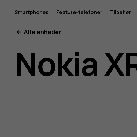
Brugerve
Smartphones
Feature-telefoner
Tilbehør
Min konto
Alle enheder
til
Nokia X
Nokia
XR20