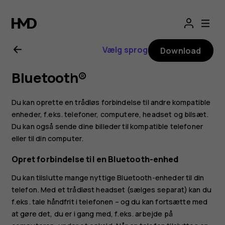
Brugervejledning
til
Vælg sprog
Download
Nokia
Bluetooth®
XR20
Du kan oprette en trådløs forbindelse til andre kompatible
enheder, f.eks. telefoner, computere, headset og bilsæt.
Du kan også sende dine billeder til kompatible telefoner
eller til din computer.
Opret forbindelse til en Bluetooth-enhed
Du kan tilslutte mange nyttige Bluetooth-enheder til din
telefon. Med et trådløst headset (sælges separat) kan du
f.eks. tale håndfrit i telefonen – og du kan fortsætte med
at gøre det, du er i gang med, f.eks. arbejde på