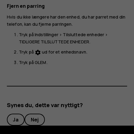
Fjern en parring
Hvis du ikke længere har den enhed, du har parret med din
telefon, kan du fjerne parringen.
Tryk på
Indstillinger
>
Tilsluttede enheder
>
TIDLIGERE TILSLUTTEDE ENHEDER
.
Tryk på
ud for et enhedsnavn.
settings
Tryk på
GLEM
.
Synes du, dette var nyttigt?
Ja
Nej