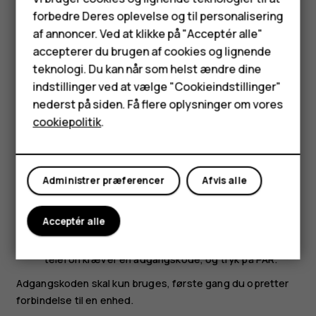
forbedre Deres oplevelse og til personalisering
Du kan bruge flere Bluetooth-forbindelser på samme tid.
Feature-telefoner
af annoncer. Ved at klikke på "Acceptér alle"
Du kan f.eks. sende ting til en anden telefon, mens du
Tilbehør
accepterer du brugen af cookies og lignende
bruger et Bluetooth-headset.
teknologi. Du kan når som helst ændre dine
Tryk på
Indstillinger
>
Tilsluttede enheder
>
HMD Terra M
indstillinger ved at vælge "Cookieindstillinger"
Forbindelsesindstillinger
>
Bluetooth
.
nederst på siden. Få flere oplysninger om vores
Tablets
Sørg for, at Bluetooth er slået til på begge telefoner,
cookiepolitik
.
og at telefonerne er synlige for hinanden.
Min konto
Gå til det indhold, du vil sende, og tryk på
>
share
Bluetooth
.
Administrer præferencer
Afvis alle
Tryk på din vens telefon på listen over fundne
Bluetooth-enheder.
Acceptér alle
Skriv eller acceptér adgangskoden, hvis den anden
telefon kræver en adgangskode, og tryk på
PAR
.
Adgangskoden skal kun bruges, første gang du opretter
forbindelse til en enhed.