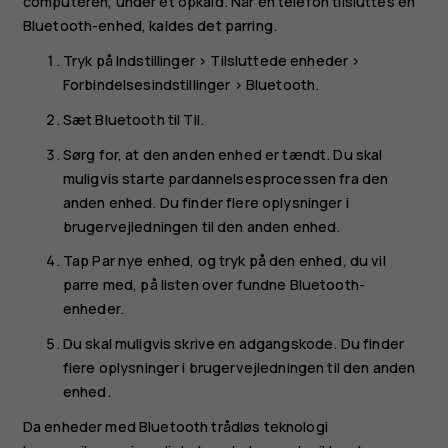
computeren, under et opkald. Når en telefon tilsluttes en
Bluetooth-enhed, kaldes det parring.
Tryk på
Indstillinger
>
Tilsluttede enheder
>
Forbindelsesindstillinger
>
Bluetooth
.
Sæt
Bluetooth
til
Til
.
Sørg for, at den anden enhed er tændt. Du skal
muligvis starte pardannelsesprocessen fra den
anden enhed. Du finder flere oplysninger i
brugervejledningen til den anden enhed.
Tap
Par nye enhed
, og tryk på den enhed, du vil
parre med, på listen over fundne Bluetooth-
enheder.
Du skal muligvis skrive en adgangskode. Du finder
flere oplysninger i brugervejledningen til den anden
enhed.
Da enheder med Bluetooth trådløs teknologi