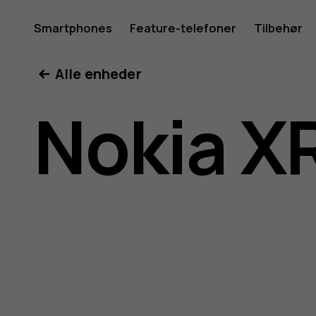
Brugerve
Smartphones
Feature-telefoner
Tilbehør
Min konto
Alle enheder
til
Nokia X
Nokia
XR20