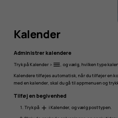
Kalender
Administrer kalendere
dehaze
Tryk på
Kalender
>
, og vælg, hvilken type kalen
Kalendere tilføjes automatisk, når du tilføjer en ko
med en kalender, skal du gå til appmenuen og tryk
Tilføj en begivenhed
add
Tryk på
i
Kalender
, og vælg posttypen.