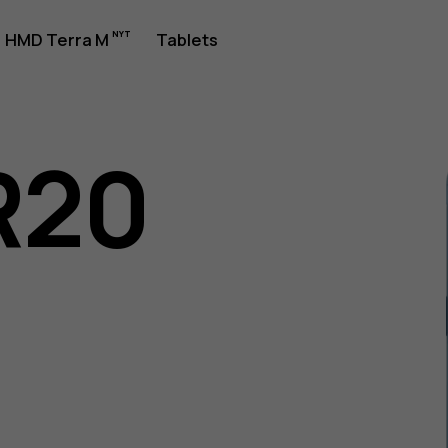
jledning
HMD Terra M
Tablets
R20