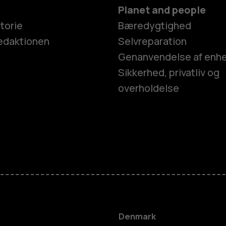
Planet and people
torie
Bæredygtighed
edaktionen
Selvreparation
Genanvendelse af enh
Sikkerhed, privatliv og
overholdelse
Smartphon
Feature-tel
Tilbehør
Denmark