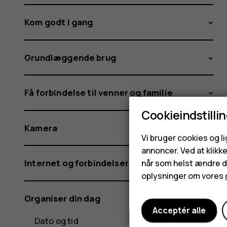
Kom godt i gang
Grundlæggende brug
Få forbindelse til venner og familie
Cookieindstilli
Kamera
Vi bruger cookies og l
annoncer. Ved at klikk
Internet og forbindelser
når som helst ændre di
oplysninger om vores
Organiser din dag
Acceptér alle
Dato og tid