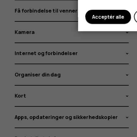
Få forbindelse til venner og familie
Acceptér alle
Kamera
Internet og forbindelser
Organiser din dag
Kort
Apps, opdateringer og sikkerhedskopier