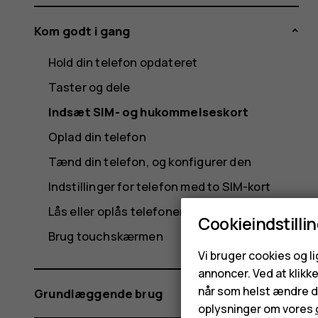
Kom godt i gang
Hold din telefon opdateret
Taster og dele
Indsæt SIM- og hukommelseskort
Oplad din telefon
Tænd din telefon, og konfigurer den
Indstillinger for telefon med to SIM-kort
Lås eller oplås telefonen
Cookieindstilli
Brug touchskærmen
Vi bruger cookies og l
annoncer. Ved at klikk
når som helst ændre di
Grundlæggende brug
oplysninger om vores