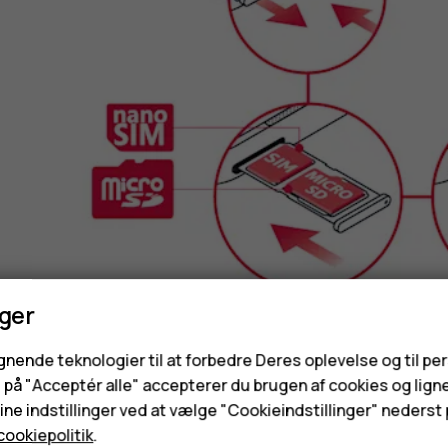
nger
Åbn SIM-kortbakken: Skub bakkeåbneren ind i 
ignende teknologier til at forbedre Deres oplevelse og til pe
Hvis du har en enkelt SIM-telefon, skal du sæt
e på "Acceptér alle" accepterer du brugen af cookies og lign
hukommelseskort i slids 2 på bakken med kont
ne indstillinger ved at vælge "Cookieindstillinger" nederst p
SIM-kort, skal du sætte et nano-SIM-kort i sli
cookiepolitik
.