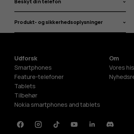
Beskyt din telefon
Produkt- og sikkerhedsoplysninger
Udforsk
Om
Smartphones
Vores his
Feature-telefoner
Nyhedsr
Tablets
Tilbehør
Nokia smartphones and tablets
Facebook
Instagram
Tiktok
Youtube
Linkedin
Discord