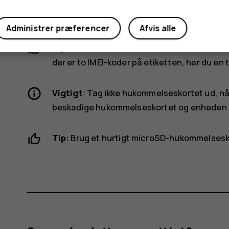
hukommelseskort i slids 2 med kontaktområ
Skub bakken ind igen.
Administrer præferencer
Afvis alle
Tip!
For at finde ud af, om din telefon kan b
der er to IMEI-koder på etiketten, har du en t
Vigtigt
: Tag ikke hukommelseskortet ud, når
beskadige hukommelseskortet og enheden og
Tip:
Brug et hurtigt microSD-hukommelseskor