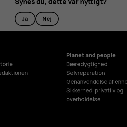
Synes du, dette var nyttigt?
Ja
Nej
Planet and people
torie
Bæredygtighed
edaktionen
Selvreparation
Genanvendelse af enh
Sikkerhed, privatliv og
overholdelse