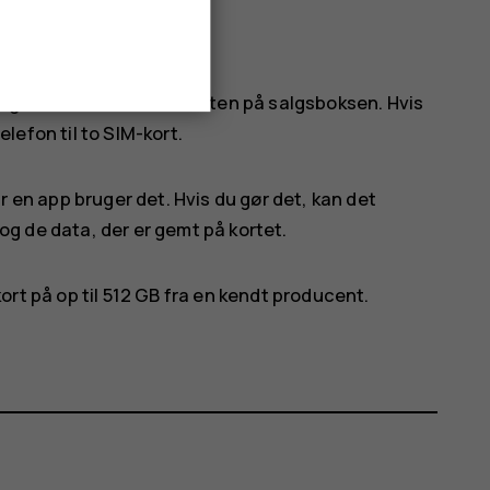
derne nedad.
ruge 2 SIM-kort, se etiketten på salgsboksen. Hvis
elefon til to SIM-kort.
 en app bruger det. Hvis du gør det, kan det
 de data, der er gemt på kortet.
t på op til 512 GB fra en kendt producent.