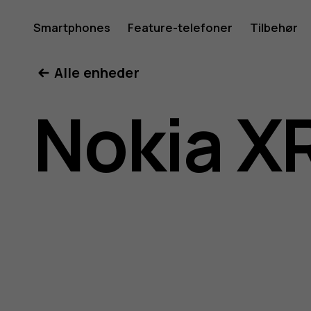
Brugerve
Smartphones
Feature-telefoner
Tilbehør
Min konto
Alle enheder
til
Nokia X
Nokia
XR20