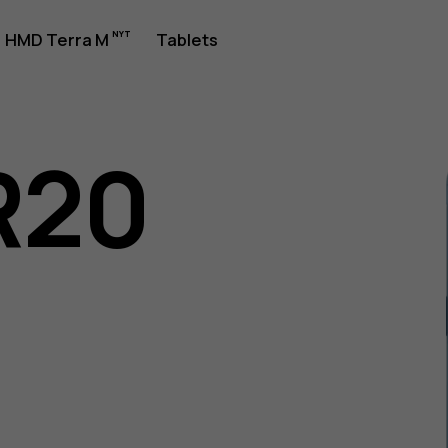
jledning
HMD Terra M
Tablets
R20