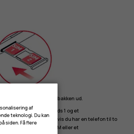
hullet i bakken, og træk bakken ud.
rsonalisering af
te et nano-SIM-kort i slids 1 og et
ende teknologi. Du kan
aktområderne nedad. Hvis du har en telefon til to
å siden. Få flere
ds 1 og enten et andet SIM eller et