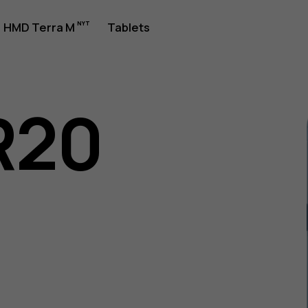
jledning
HMD Terra M
Tablets
R20