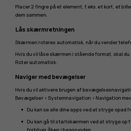
Placer 2 fingre på et element, f.eks. et kort, et bil
dem sammen.
Lås skærmretningen
Skærmen roteres automatisk, når du vender telef
Hvis du vil låse skærmen i stående format, skal d
Roter automatisk
.
Naviger med bevægelser
Hvis du vil aktivere brugen af bevægelsesnavigati
Bevægelser
>
Systemnavigation
>
Navigation me
Du kan se alle dine apps ved at stryge opad 
Du kan gå til startskærmen ved at stryge op
forbliver åben i baggrunden.