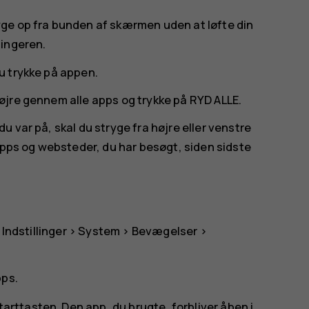
tryge op fra bunden af skærmen uden at løfte din
fingeren.
du trykke på appen.
 højre gennem alle apps og trykke på
RYD ALLE
.
 du var på, skal du stryge fra højre eller venstre
apps og websteder, du har besøgt, siden sidste
å
Indstillinger
>
System
>
Bevægelser
>
pps.
tarttasten. Den app, du brugte, forbliver åben i