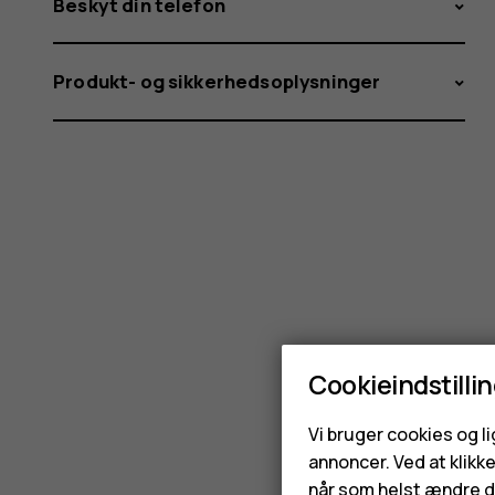
Beskyt din telefon
Produkt- og sikkerhedsoplysninger
Cookieindstilli
Vi bruger cookies og l
annoncer. Ved at klikk
når som helst ændre di