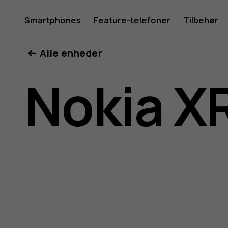
Brugerve
Smartphones
Feature-telefoner
Tilbehør
Min konto
Alle enheder
til
Nokia X
Nokia
XR20