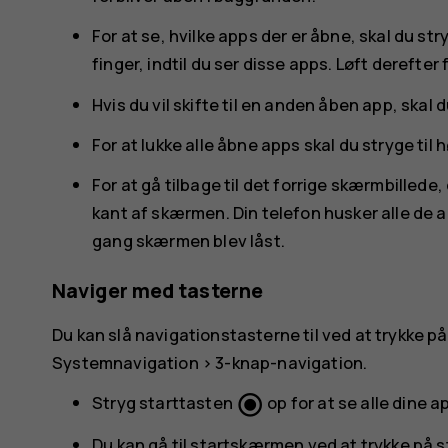
For at se, hvilke apps der er åbne, skal du s
finger, indtil du ser disse apps. Løft derefter 
Hvis du vil skifte til en anden åben app, skal 
For at lukke alle åbne apps skal du stryge til
For at gå tilbage til det forrige skærmbillede,
kant af skærmen. Din telefon husker alle de 
gang skærmen blev låst.
Naviger med tasterne
Du kan slå navigationstasterne til ved at trykke p
Systemnavigation
>
3-knap-navigation
.
radio_button_checked
Stryg starttasten
op for at se alle dine a
Du kan gå til startskærmen ved at trykke på s