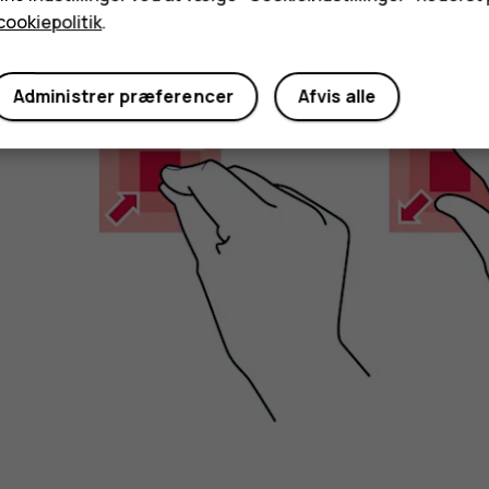
Zoom ind eller ud
cookiepolitik
.
Administrer præferencer
Afvis alle