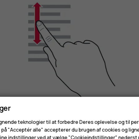
nger
Lad fingeren hurtigt svippe op eller ned på skærm
ignende teknologier til at forbedre Deres oplevelse og til pe
rulningen.
e på "Acceptér alle" accepterer du brugen af cookies og lign
ne indstillinger ved at vælge "Cookieindstillinger" nederst p