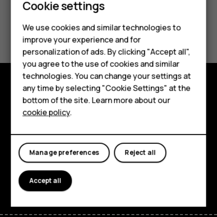
Smartphones
Cookie settings
Feature phones
We use cookies and similar technologies to
Did you find this helpful?
improve your experience and for
Phones for kids
personalization of ads. By clicking "Accept all",
Yes
No
Accessories
you agree to the use of cookies and similar
technologies. You can change your settings at
HMD Terra M
any time by selecting "Cookie Settings" at the
Explore
bottom of the site. Learn more about our
For business
cookie policy
.
About
Tablets
Planet and people
Manage preferences
Reject all
Support
Facebook
Instagram
Tiktok
Youtube
Linkedin
Discord
Accept all