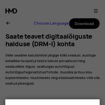
Nokia
105
Choose Language
Download
4G
Saate teavet digitaalõiguste
(2023)
halduse (DRM-i) kohta
user
Selle seadme kasutamisel järgige kõiki seadusi, austage
kohalikke tavasid ja teiste isikute privaatsust ning
guide
seaduslikke õigusi, sealhulgas autoriõigusi.
Autoriõigustega kaitstud fotode, muusika ja muu sisu
kopeerimiseks, muutmiseks ning edasisaatmiseks võib olla
seatud piiranguid.