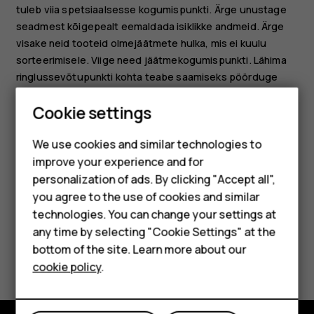
tuleb viia spetsiaalsesse kogumispunkti. Ärge unustage
seadmest kõigepealt eemaldada isiklikke andmeid. Ärge
visake neid tooteid olmejäätmete hulka, mis ei kuulu
sorteerimisele. Viige need jäätmekogumispunkti. Lähima
ringlussevõtupunkti kohta teabe saamiseks pöörduge
kohalikult jäätmeametilt või lugege HMD
Smartphones
Cookie settings
tagasivõtuprogrammi ja selle kättesaadavuse kohta teie
riigis aadressil
Feature phones
We use cookies and similar technologies to
www.hmd.com/phones/support/topics/recycle
.
improve your experience and for
Phones for kids
personalization of ads. By clicking "Accept all",
Accessories
you agree to the use of cookies and similar
technologies. You can change your settings at
HMD Terra M
any time by selecting "Cookie Settings" at the
bottom of the site. Learn more about our
Did you find this helpful?
For business
cookie policy
.
Tablets
Yes
No