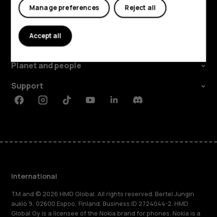
Manage preferences
Reject all
Explore
Accept all
About
Planet and people
Support
Facebook
Instagram
Tiktok
Youtube
Linkedin
Discord
International
TM and © 2026 HMD Global. All rights reserved. Bertel Jungin
aukio 9, 02600 Espoo, Finland. Business ID 2724044-2. HMD
Global Oy is a licensee of the Nokia brand for phones. Nokia is a