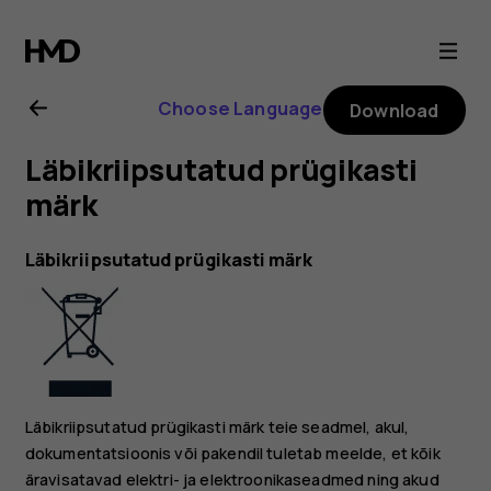
Nokia
105
Choose Language
Download
4G
Läbikriipsutatud prügikasti
(2023)
märk
user
Läbikriipsutatud prügikasti märk
guide
Läbikriipsutatud prügikasti märk teie seadmel, akul,
dokumentatsioonis või pakendil tuletab meelde, et kõik
äravisatavad elektri- ja elektroonikaseadmed ning akud