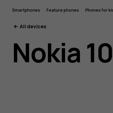
Nokia
Smartphones
Feature phones
Phones for ki
All devices
105
Nokia 1
4G
(2023)