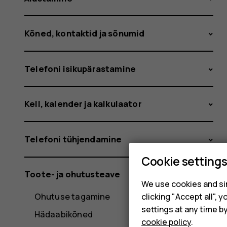
Kõned, kontaktid ja sõnumid
Telefoni isikupärastamine
Kell, kalender ja kalkulaator
Telefoni tühjendamine
Cookie setting
Toote- ja ohutusteave
We use cookies and sim
Ohutuse tagamine
clicking "Accept all",
settings at any time b
Hädaabikõned
cookie policy
.