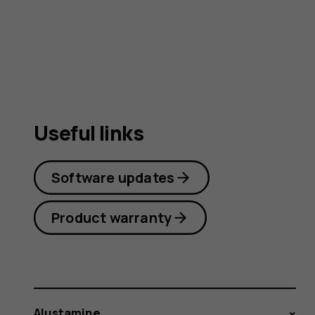
user
guide
Useful links
Software updates
Product warranty
Alustamine