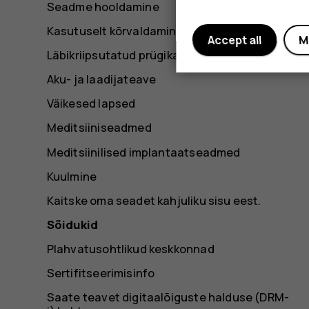
Seadme hooldamine
Kasutuselt kõrvaldamine
Accept all
M
Läbikriipsutatud prügikasti märk
Aku- ja laadijateave
Väikesed lapsed
Meditsiiniseadmed
Meditsiinilised implantaatseadmed
Kuulmine
Kaitske oma seadet kahjuliku sisu eest.
Sõidukid
Plahvatusohtlikud keskkonnad
Sertifitseerimisinfo
Saate teavet digitaalõiguste halduse (DRM-