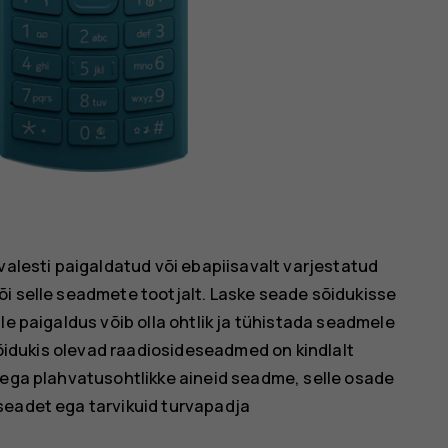
valesti paigaldatud või ebapiisavalt varjestatud
õi selle seadmete tootjalt. Laske seade sõidukisse
le paigaldus võib olla ohtlik ja tühistada seadmele
 sõidukis olevad raadiosideseadmed on kindlalt
 ega plahvatusohtlikke aineid seadme, selle osade
seadet ega tarvikuid turvapadja