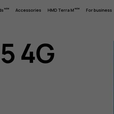
ds
Accessories
HMD Terra M
For business
05 4G