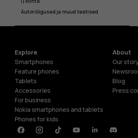
i) kohta
Autoriõigused ja muud teatised
Explore
About
Smartphones
Our stor
Feature phones
Newsro
Tablets
Blog
Accessories
Press co
For business
Nokia smartphones and tablets
Phones for kids
Facebook
Instagram
Tiktok
Youtube
Linkedin
Discord