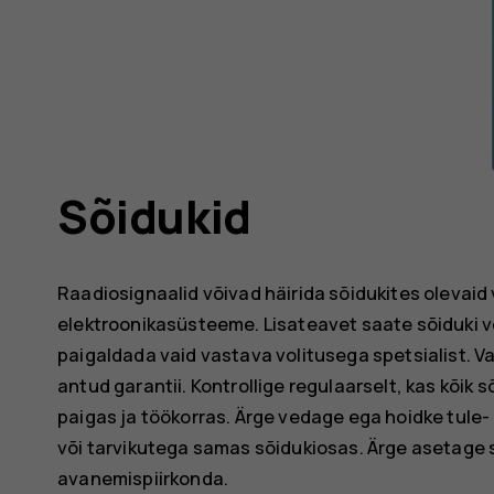
Sõidukid
Raadiosignaalid võivad häirida sõidukites olevaid 
elektroonikasüsteeme. Lisateavet saate sõiduki v
paigaldada vaid vastava volitusega spetsialist. Va
antud garantii. Kontrollige regulaarselt, kas kõik
paigas ja töökorras. Ärge vedage ega hoidke tule-
või tarvikutega samas sõidukiosas. Ärge asetage 
avanemispiirkonda.