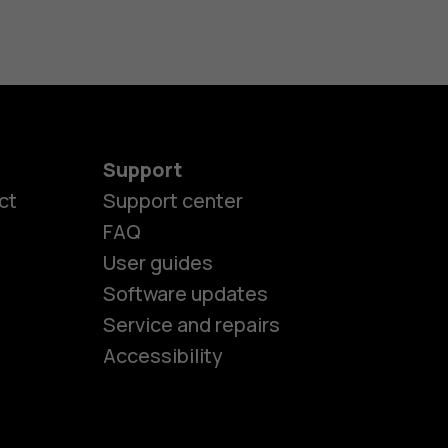
Support
ct
Support center
FAQ
User guides
Software updates
es
Service and repairs
Accessibility
ones