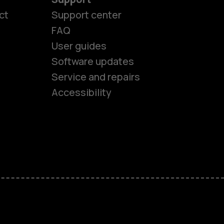
ct
Support center
FAQ
User guides
Software updates
es
Service and repairs
Accessibility
ones
kids
s
M