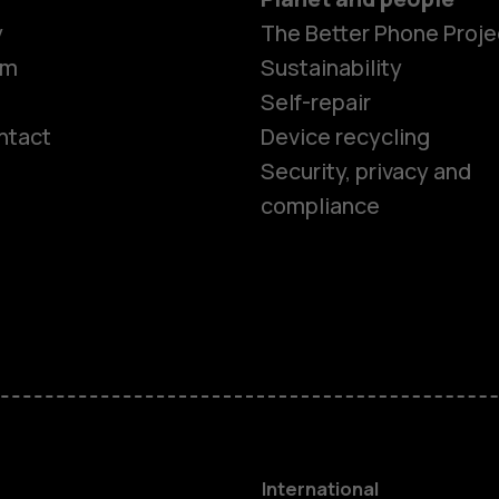
y
The Better Phone Proje
om
Sustainability
Self-repair
ntact
Device recycling
Smartphon
Security, privacy and
compliance
Feature ph
Phones for 
Accessorie
HMD Terra 
International