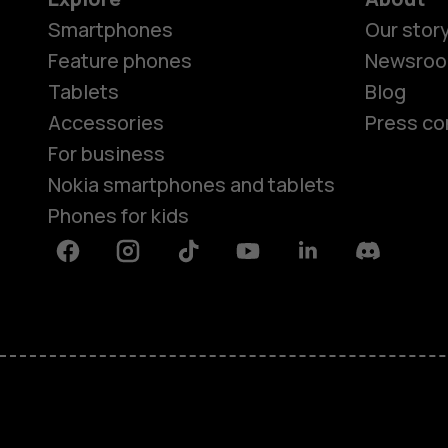
Smartphones
Our stor
Feature phones
Newsro
Tablets
Blog
Accessories
Press co
For business
Nokia smartphones and tablets
Phones for kids
Facebook
Instagram
Tiktok
Youtube
Linkedin
Discord
About