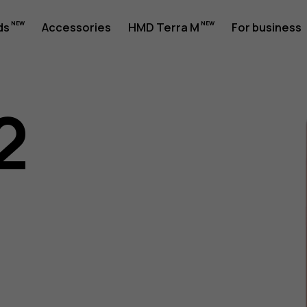
ds
Accessories
HMD Terra M
For business
2