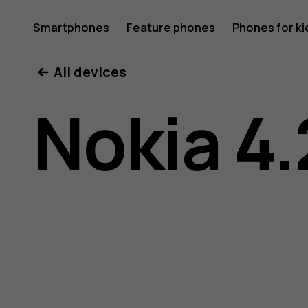
Nokia
Smartphones
Feature phones
Phones for ki
All devices
4.2
Nokia 4.
User
Guide