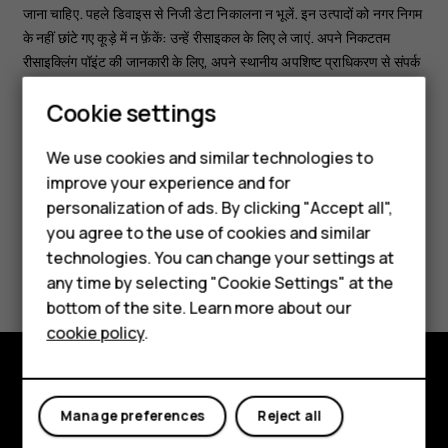
जाना चाहिए. पहले डिवाइस से निजी डेटा निकालना न भूलें. इन उत्पादों को नगर निगम
के नहीं छांटे गए कूड़े में न फ़ेंकें: उन्हें रीसाइकल के लिए ले जाएं. अपने निकटतम
रीसाइक्लिंग पॉइंट की जानकारी के लिए, अपने स्थानीय अपशिष्ट प्राधिकरण से संपर्क
करें, या HMD के टेक-बैक कार्यक्रम और अपने देश में इसकी उपलब्धता के बारे में
Smartphones
Cookie settings
www.hmd.com/phones/support/topics/recycle
पर पढ़ें.
Feature phones
We use cookies and similar technologies to
improve your experience and for
Phones for kids
personalization of ads. By clicking "Accept all",
Accessories
you agree to the use of cookies and similar
technologies. You can change your settings at
Did you find this helpful?
HMD Terra M
any time by selecting "Cookie Settings" at the
bottom of the site. Learn more about our
Yes
No
For business
cookie policy
.
Tablets
Explore
Manage preferences
Reject all
About