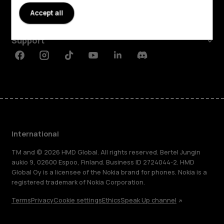
Accept all
Planet and people
Support
Facebook
Instagram
Tiktok
Youtube
Linkedin
Discord
International
TM and © 2026 HMD Global. All rights reserved. Bertel Jungin
aukio 9, 02600 Espoo, Finland. Business ID 2724044-2. HMD
Global Oy is a licensee of the Nokia brand for phones. Nokia is a
registered trademark of Nokia Corporation.
Terms
Privacy
Cookie settings
Ethics
Speak Up channel
About