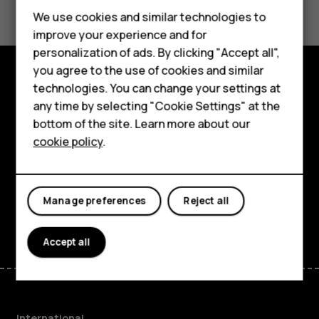
Feature phones
We use cookies and similar technologies to
Yes
No
improve your experience and for
Phones for kids
personalization of ads. By clicking "Accept all",
Accessories
you agree to the use of cookies and similar
technologies. You can change your settings at
Explore
HMD Terra M
any time by selecting "Cookie Settings" at the
bottom of the site. Learn more about our
About
For business
cookie policy
.
Planet and people
Tablets
Support
Manage preferences
Reject all
Facebook
Instagram
Tiktok
Youtube
Linkedin
Discord
Accept all
International