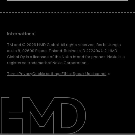
International
TM and © 2026 HMD Global. All rights reserved. Bertel Jungin
aukio 9, 02600 Espoo, Finland. Business ID 2724044-2. HMD
Global Oy is a licensee of the Nokia brand for phones. Nokia is a
registered trademark of Nokia Corporation.
Terms
Privacy
Cookie settings
Ethics
Speak Up channel
About
Blog
Repair, reuse, recycle
Sustainability
Support
International