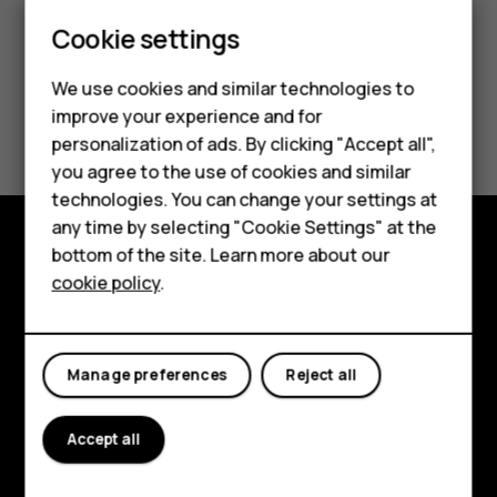
Smartphones
Cookie settings
Feature phones
We use cookies and similar technologies to
Did you find this helpful?
improve your experience and for
Phones for kids
personalization of ads. By clicking "Accept all",
Accessories
you agree to the use of cookies and similar
Yes
No
technologies. You can change your settings at
HMD Terra M
any time by selecting "Cookie Settings" at the
bottom of the site. Learn more about our
For business
Explore
cookie policy
.
Tablets
About
Planet and people
Manage preferences
Reject all
Support
Accept all
Facebook
Instagram
Tiktok
Youtube
Linkedin
Discord