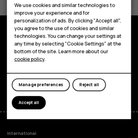
Feature phones
We use cookies and similar technologies to
Yes
No
improve your experience and for
Phones for kids
personalization of ads. By clicking "Accept all",
Accessories
you agree to the use of cookies and similar
technologies. You can change your settings at
Explore
HMD Terra M
any time by selecting "Cookie Settings" at the
About
bottom of the site. Learn more about our
For business
cookie policy
.
Planet and people
Tablets
Support
Manage preferences
Reject all
Facebook
Instagram
Tiktok
Youtube
Linkedin
Discord
Accept all
International