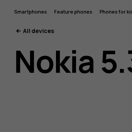
Nokia
Smartphones
Feature phones
Phones for ki
All devices
5.3
Nokia 5.
user
guide