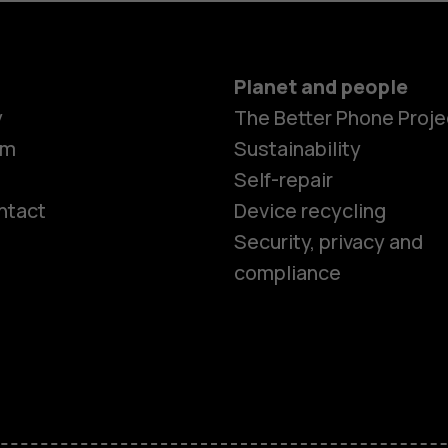
Planet and people
y
The Better Phone Proje
om
Sustainability
Self-repair
ntact
Device recycling
Smartphon
Security, privacy and
compliance
Feature ph
Phones for 