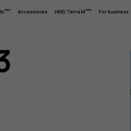
ds
Accessories
HMD Terra M
For business
3