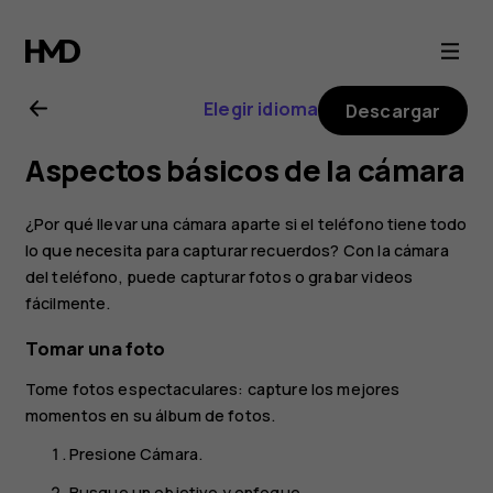
Guía
del
Elegir idioma
Descargar
usuario
Aspectos básicos de la cámara
de
¿Por qué llevar una cámara aparte si el teléfono tiene todo
Nokia
lo que necesita para capturar recuerdos? Con la cámara
del teléfono, puede capturar fotos o grabar videos
fácilmente.
6
Tomar una foto
Tome fotos espectaculares: capture los mejores
momentos en su álbum de fotos.
Presione
Cámara
.
Busque un objetivo y enfoque.