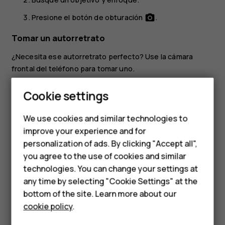
Presione el botón de obturación
.
photo_camera
Tomar un autorretrato
¿Necesita ese autorretrato perfecto? Use la cámara
frontal del teléfono para tomar uno.
Presione
Cámara
.
Smartphones
Cookie settings
Cambie a la cámara frontal.
Feature phones
We use cookies and similar technologies to
Busque un objetivo y enfoque.
improve your experience and for
Phones for kids
Presione el botón de obturación
.
photo_camera
personalization of ads. By clicking "Accept all",
Accessories
you agree to the use of cookies and similar
technologies. You can change your settings at
HMD Terra M
any time by selecting "Cookie Settings" at the
bottom of the site. Learn more about our
For business
cookie policy
.
¿Te ha parecido útil?
Tablets