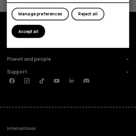
Sí
No
Manage preferences
Reject all
Accept all
Explore
About
Planet and people
Support
Facebook
Instagram
Tiktok
Youtube
Linkedin
Discord
International