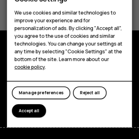
¿Te ha parecido útil?
Feature phones
We use cookies and similar technologies to
improve your experience and for
Phones for kids
Sí
No
personalization of ads. By clicking "Accept all",
Accessories
you agree to the use of cookies and similar
technologies. You can change your settings at
HMD Terra M
any time by selecting "Cookie Settings" at the
Explore
bottom of the site. Learn more about our
For business
About
cookie policy
.
Tablets
Planet and people
Support
Manage preferences
Reject all
Facebook
Instagram
Tiktok
Youtube
Linkedin
Discord
Accept all