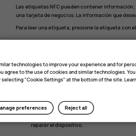
Las etiquetas NFC pueden contener información, 
una tarjeta de negocios. La información que desea
Para leer una etiqueta, presione la etiqueta con e
Activar pagos NFC
s
Puede usar NFC de su teléfono para pagar la comp
ilar technologies to improve your experience and for perso
Para activar los pagos, presione
Configuración
>
 you agree to the use of cookies and similar technologies. Yo
y selecting "Cookie Settings" at the bottom of the site. Lea
Nota
: Las aplicaciones y los servicios de 
terceros. HMD Global no ofrece garantías n
aplicaciones o servicios, incluidos el sopor
anage preferences
Reject all
o la pérdida de cualquier valor monetario. P
tarjetas que agregó, así como también la a
reparar el dispositivo.