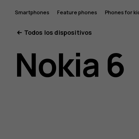
Guía
Smartphones
Feature phones
Phones for ki
Todos los dispositivos
del
Nokia 6
usuario
de