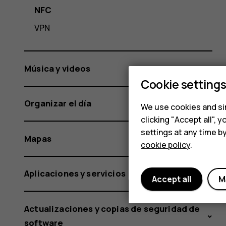
NFC
VPN
Música y videos
Cookie setting
Organizar el día
We use cookies and sim
clicking "Accept all",
settings at any time b
Mapas
cookie policy
.
Aplicaciones y servicios
Accept all
M
Actualizaciones y copias de seguridad de
software