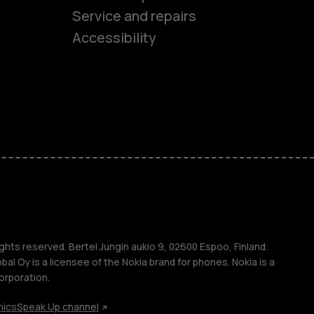
es
Service and repairs
Accessibility
ones
kids
s
M
s
ghts reserved. Bertel Jungin aukio 9, 02600 Espoo, Finland.
l Oy is a licensee of the Nokia brand for phones. Nokia is a
orporation.
hics
Speak Up channel