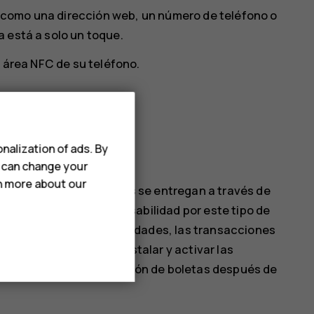
como una dirección web, un número de teléfono o
 está a solo un toque.
l área NFC de su teléfono.
ra.
nalization of ads. By
Presionar y pagar
.
u can change your
rn more about our
pagos y emisión de boletas se entregan a través de
i asume ninguna responsabilidad por este tipo de
te técnico, las funcionalidades, las transacciones
uede que tenga que reinstalar y activar las
plicación de pago o emisión de boletas después de