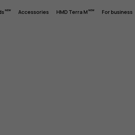
ds
Accessories
HMD Terra M
For business