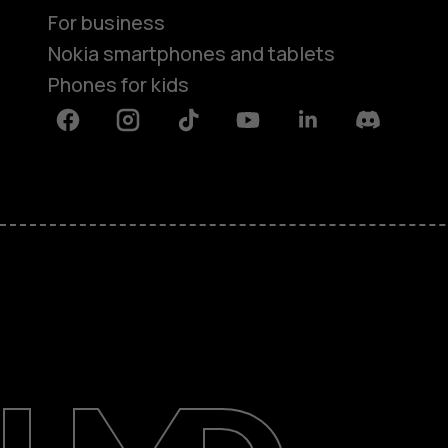
For business
Nokia smartphones and tablets
Phones for kids
Facebook
Instagram
Tiktok
Youtube
Linkedin
Discord
About
Blog
Repair, reuse, recycle
Sustainability
Support