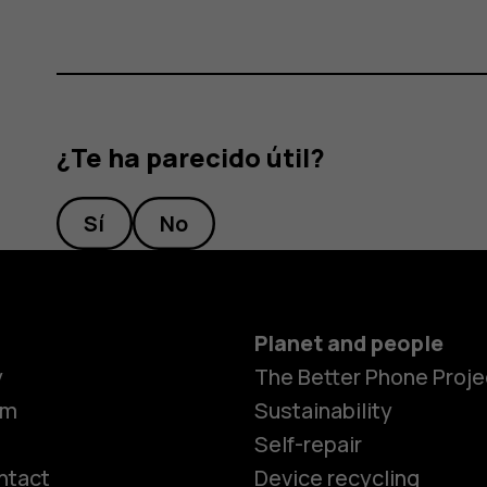
¿Te ha parecido útil?
Sí
No
Planet and people
y
The Better Phone Proje
om
Sustainability
Self-repair
ntact
Device recycling