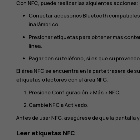
Con NFC, puede realizar las siguientes acciones:
Conectar accesorios Bluetooth compatibles 
inalámbrico.
Presionar etiquetas para obtener más conten
línea.
Pagar con su teléfono, si es que su proveedor
El área NFC se encuentra en la parte trasera de s
etiquetas o lectores con el área NFC.
Presione
Configuración
>
Más
>
NFC
.
Cambie
NFC
a
Activado
.
Antes de usar NFC, asegúrese de que la pantalla y
Leer etiquetas NFC