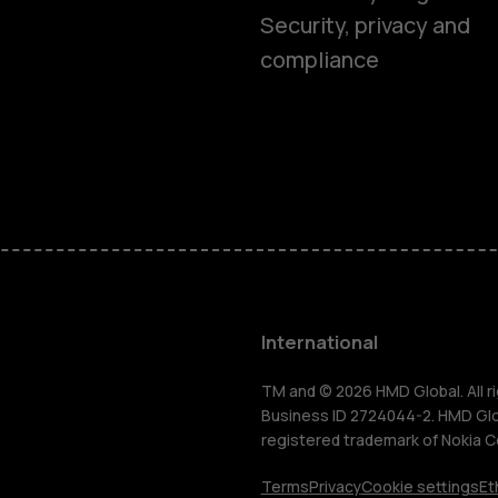
Smartphon
Security, privacy and
compliance
Feature ph
Phones for 
Accessorie
HMD Terra 
International
For busines
TM and © 2026 HMD Global. All ri
Business ID 2724044-2. HMD Globa
registered trademark of Nokia C
Terms
Privacy
Cookie settings
Et