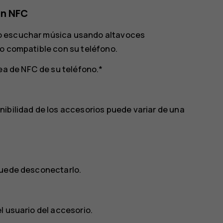
on NFC
o escuchar música usando altavoces
io compatible con su teléfono.
ea de NFC de su teléfono.*
ibilidad de los accesorios puede variar de una
puede desconectarlo.
l usuario del accesorio.