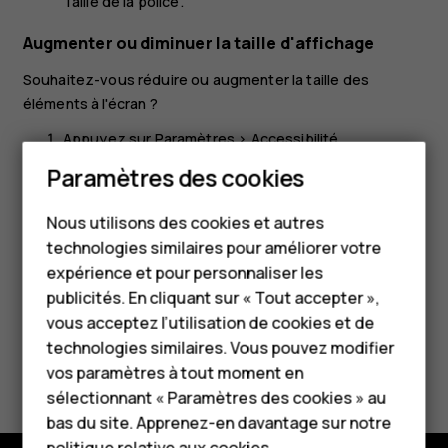
Taille de la police.
Augmenter ou diminuer la taille d'affichage
Souhaitez-vous réduire ou augmenter la taille des
éléments à l'écran ?
Appuyez sur
Paramètres
>
Accessibilité
.
Paramètres des cookies
Appuyez sur
Taille d'affichage
puis ajustez la taille
Smartphones
d'affichage en faisant glisser le curseur Niveau de
Nous utilisons des cookies et autres
taille d'affichage.
Téléphones classiques
technologies similaires pour améliorer votre
HMD Terra M
expérience et pour personnaliser les
publicités. En cliquant sur « Tout accepter »,
Pour les entreprises
vous acceptez l’utilisation de cookies et de
technologies similaires. Vous pouvez modifier
Tablettes
Avez-vous trouvé cela utile?
vos paramètres à tout moment en
Boutique
sélectionnant « Paramètres des cookies » au
Oui
Non
bas du site. Apprenez-en davantage sur notre
politique relative aux cookies
.