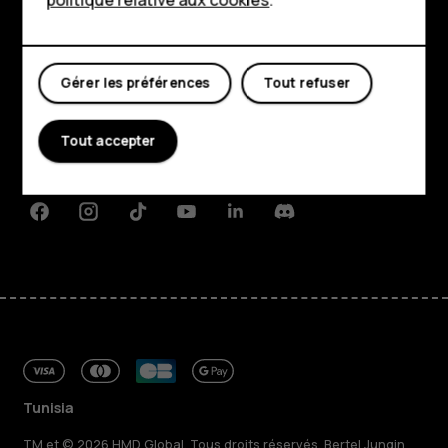
Mon compte
Boutique
Gérer les préférences
Tout refuser
À propos
Planet and people
Tout accepter
Assistance
Facebook
Instagram
Tiktok
Youtube
Linkedin
Discord
Tunisia
TM et © 2026 HMD Global. Tous droits réservés. Bertel Jungin