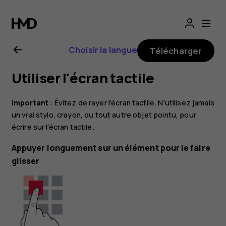
Guide
de
Choisir la langue
Télécharger
l'utilisateur
Utiliser l'écran tactile
Nokia
Important
: Évitez de rayer l'écran tactile. N'utilisez jamais
8.1
un vrai stylo, crayon, ou tout autre objet pointu, pour
écrire sur l'écran tactile.
Appuyer longuement sur un élément pour le faire
glisser