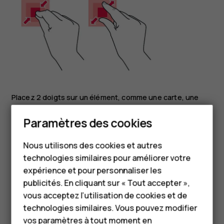
Placez 2 doigts sur un élément, comme une carte, une
photo ou une page Web, puis faites-les glisser en les
Paramètres des cookies
écartant ou en les rapprochant.
Smartphones
Verrouiller l'orientation de l'écran
Nous utilisons des cookies et autres
Téléphones classiques
technologies similaires pour améliorer votre
L'écran pivote automatiquement quand vous faites
HMD Terra M
expérience et pour personnaliser les
pivoter le téléphone de 90 degrés.
publicités. En cliquant sur « Tout accepter »,
Pour les entreprises
Pour verrouiller l'écran en mode portrait, balayez l'écran du
vous acceptez l’utilisation de cookies et de
haut vers le bas, et appuyez sur
Rotation automatique
technologies similaires. Vous pouvez modifier
Tablettes
pour basculer vers le mode
Portrait
.
vos paramètres à tout moment en