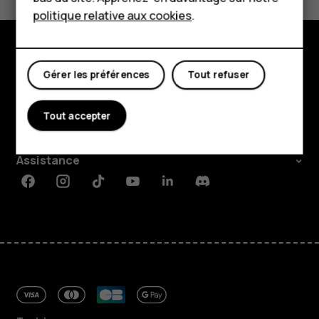
Oui
Non
politique relative aux cookies
.
Mon compte
Boutique
Gérer les préférences
Tout refuser
À propos
Tout accepter
Planet and people
Assistance
Facebook
Instagram
Tiktok
Youtube
Linkedin
Discord