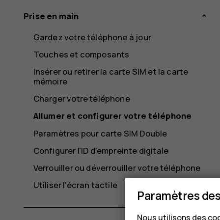
Prise en main
Gardez votre téléphone à jour
Touches et composants
Insérer ou retirer la carte SIM et la carte
mémoire
Charger votre téléphone
Allumer et configurer votre téléphone
Paramètres pour carte SIM Double
Configurer l'ID d'empreinte digitale
Verrouiller ou déverrouiller votre téléphone
Utiliser l'écran tactile
Paramètres des
Nous utilisons des coo