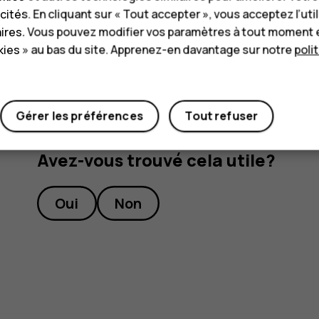
Appuyez sur
Paramètres
>
Système
>
Avanc
cités. En cliquant sur « Tout accepter », vous acceptez l’uti
aires. Vous pouvez modifier vos paramètres à tout moment 
Définissez
Sauvegarder sur Google Drive
su
ies » au bas du site. Apprenez-en davantage sur notre
poli
Gérer les préférences
Tout refuser
Avez-vous trouvé cela utile?
Oui
Non