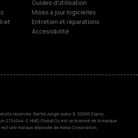
Guides d'utilisation
ls
Mises à jour logicielles
é et
Entretien et réparations
Accessibilité
es
 classiques
M
treprises
roits réservés. Bertel Jungin aukio 9, 02600 Espoo,
ion 2724044-2. HMD Global Oy est un licensié de la marque
a est une marque déposée de Nokia Corporation.