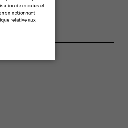
é
>
Sauvegarde
.
lisation de cookies et
en sélectionnant
r
Activé
.
tique relative aux