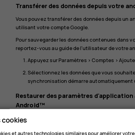
Transférer des données depuis votre an
Vous pouvez transférer des données depuis un a
utilisant votre compte Google.
Pour sauvegarder les données contenues dans vo
reportez-vous au guide de l'utilisateur de votre a
Appuyez sur
Paramètres
>
Comptes
>
Ajoute
Sélectionnez les données que vous souhaite
synchronisation démarre automatiquement un
Restaurer des paramètres d'application 
Android™
Si vous possédiez auparavant un Android sur leq
 cookies
activées, vous pouvez restaurer vos paramètres d
kies et autres technologies similaires pour améliorer votr