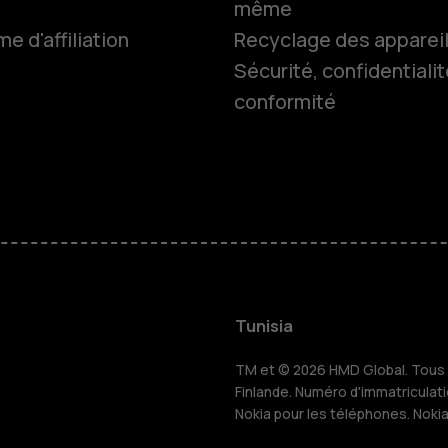
même
 d'affiliation
Recyclage des apparei
Sécurité, confidentialit
conformité
Smartphon
Téléphones
HMD Terra 
Pour les en
Tunisia
TM et © 2026 HMD Global. Tous d
Tablettes
Finlande. Numéro d'immatriculat
Nokia pour les téléphones. Noki