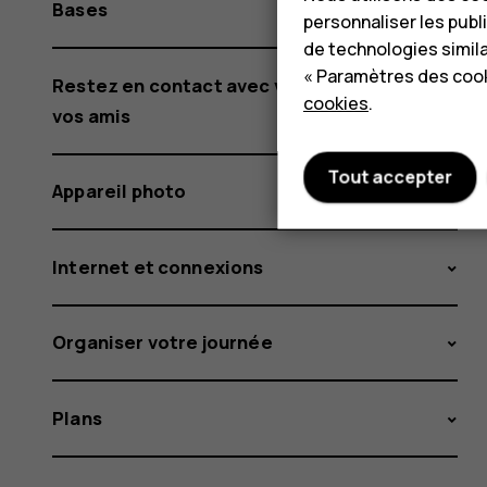
Bases
personnaliser les publi
de technologies simil
« Paramètres des cook
Restez en contact avec votre famille et
cookies
.
vos amis
Tout accepter
Appareil photo
Internet et connexions
Organiser votre journée
Plans