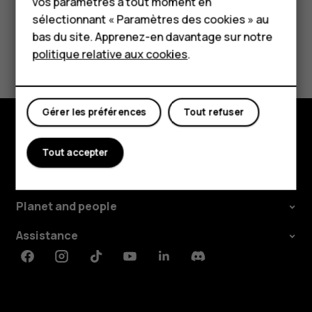
vos paramètres à tout moment en
Boutique
sélectionnant « Paramètres des cookies » au
bas du site. Apprenez-en davantage sur notre
Avez-vous trouvé cela utile?
politique relative aux cookies
.
Mon compte
Oui
Non
Gérer les préférences
Tout refuser
Boutique
Tout accepter
À propos
Planet and people
Assistance
Facebook
Instagram
Tiktok
Youtube
Linkedin
Discord