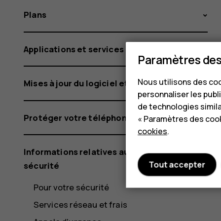
Plans
Applications et services
Paramètres des
Nous utilisons des coo
Mises à jour du logiciel et sauvegardes
personnaliser les publi
de technologies simil
Protéger votre téléphone
« Paramètres des cook
cookies
.
Informations relatives au produit et à la
Tout accepter
sécurité
Pour votre sécurité
Services réseau et frais