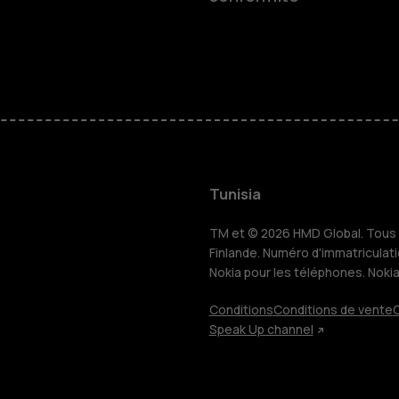
Smartphon
Téléphones
HMD Terra 
Pour les en
Tunisia
TM et © 2026 HMD Global. Tous d
Tablettes
Finlande. Numéro d'immatriculat
Nokia pour les téléphones. Noki
Conditions
Conditions de vente
C
Boutique
Speak Up channel