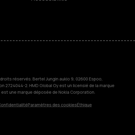
es
 classiques
M
treprises
roits réservés. Bertel Jungin aukio 9, 02600 Espoo,
ion 2724044-2. HMD Global Oy est un licensié de la marque
a est une marque déposée de Nokia Corporation.
onfidentialité
Paramètres des cookies
Éthique