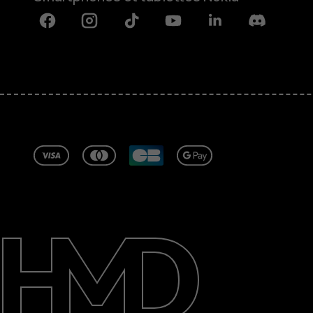
Facebook
Instagram
Tiktok
Youtube
Linkedin
Discord
À propos
Blog
Réparer, réutiliser, recycler
Responsable
Assistance
Tunisia