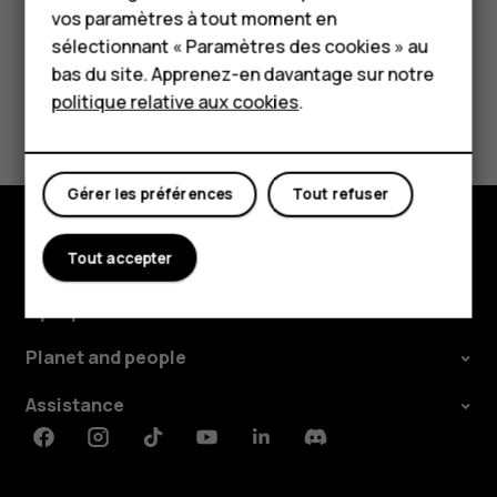
Tablettes
vos paramètres à tout moment en
Boutique
sélectionnant « Paramètres des cookies » au
bas du site. Apprenez-en davantage sur notre
politique relative aux cookies
.
Avez-vous trouvé cela utile?
Mon compte
Oui
Non
Gérer les préférences
Tout refuser
Tout accepter
Boutique
À propos
Planet and people
Assistance
Facebook
Instagram
Tiktok
Youtube
Linkedin
Discord