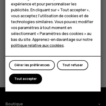
puis saisissez le nom souhaité.
HMD Terra M
expérience et pour personnaliser les
publicités. En cliquant sur « Tout accepter »,
Sélectionner la carte SIM à utiliser pour vos
Pour les entreprises
vous acceptez l’utilisation de cookies et de
appels ou pour la connexion de données
technologies similaires. Vous pouvez modifier
Tablettes
Sous
Carte SIM préférée pour
, appuyez sur le paramètre
vos paramètres à tout moment en
que vous souhaitez modifier puis sélectionnez la carte
Boutique
sélectionnant « Paramètres des cookies » au
SIM.
bas du site. Apprenez-en davantage sur notre
politique relative aux cookies
.
Mon compte
Gérer les préférences
Tout refuser
Avez-vous trouvé cela utile?
Tout accepter
Oui
Non
Boutique