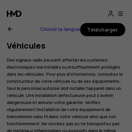
Guide
de
Choisir la langue
Télécharger
l'utilisateur
Véhicules
Nokia
Des signaux radio peuvent affecter les systèmes
8.1
électroniques mal installés ou insuffisamment protégés
dans les véhicules. Pour plus d'informations, consultez le
constructeur de votre véhicule ou de ses équipements.
Seul le personnel autorisé doit installer l'appareil dans un
véhicule. Une installation défectueuse peut s'avérer
dangereuse et annuler votre garantie. Vérifiez
régulièrement l'installation de votre équipement de
transmission sans fil dans votre véhicule ainsi que son
fonctionnement. Ne stockez pas ou ne transportez pas
de matériaux inflammables ou explosifs dans le même