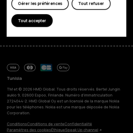
Gérer les préférences
Tout refuser
Assistance
Tout accepter
Facebook
Instagram
Tiktok
Youtube
Linkedin
Discord
Tunisia
TM et © 2026 HMD Global. Tous droits réservés. Bertel Jungin
aukio 9, 02600 Espoo, Finlande. Numéro d'immatriculation
2724044-2. HMD Global Oy est un licensié de la marque Nokia
pour les téléphones. Nokia est une marque déposée de Nokia
Corporation.
Conditions
Conditions de vente
Confidentialité
Paramètres des cookies
Éthique
Speak Up channel