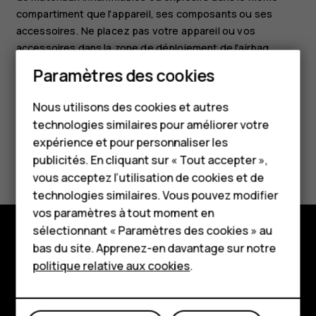
compartiment que l'appareil, ses composants ou ses
accessoires. Ne placez pas votre appareil ou vos
accessoires dans la zone de déploiement de l'airbag.
Paramètres des cookies
Smartphones
Nous utilisons des cookies et autres
Téléphones classiques
technologies similaires pour améliorer votre
HMD Terra M
expérience et pour personnaliser les
Avez-vous trouvé cela utile?
publicités. En cliquant sur « Tout accepter »,
Pour les entreprises
vous acceptez l’utilisation de cookies et de
Oui
Non
technologies similaires. Vous pouvez modifier
Tablettes
vos paramètres à tout moment en
Boutique
sélectionnant « Paramètres des cookies » au
bas du site. Apprenez-en davantage sur notre
Boutique
politique relative aux cookies
.
Mon compte
À propos
Planet and people