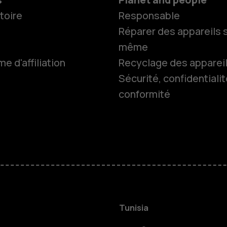
toire
Responsable
Réparer des appareils s
même
 d'affiliation
Recyclage des apparei
Sécurité, confidentialit
conformité
Smartphon
Téléphones
HMD Terra 
Pour les en
Tunisia