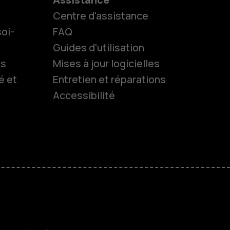
Centre d'assistance
oi-
FAQ
Guides d'utilisation
ls
Mises à jour logicielles
é et
Entretien et réparations
Accessibilité
es
 classiques
M
treprises