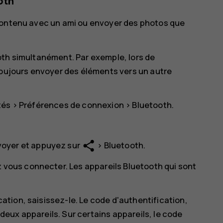
oth
 contenu avec un ami ou envoyer des photos que
oth simultanément. Par exemple, lors de
toujours envoyer des éléments vers un autre
tés
>
Préférences de connexion
>
Bluetooth
.
share
oyer et appuyez sur
>
Bluetooth
.
 vous connecter. Les appareils Bluetooth qui sont
cation, saisissez-le. Le code d'authentification,
 deux appareils. Sur certains appareils, le code