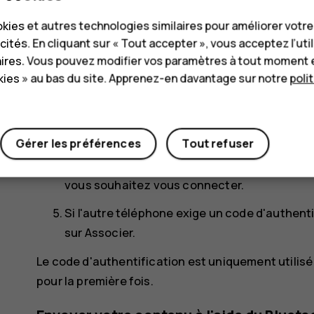
Vous pouvez utiliser le Bluetooth pour vous conne
kies et autres technologies similaires pour améliorer votr
photos, etc.
cités. En cliquant sur « Tout accepter », vous acceptez l’uti
Appuyez sur
Paramètres
>
Appareils connec
aires. Vous pouvez modifier vos paramètres à tout moment 
ies » au bas du site. Apprenez-en davantage sur notre
poli
Veillez à ce que Bluetooth soit activé sur le
Assurez-vous que les téléphones sont visible
paramètres Bluetooth pour que votre téléphon
Gérer les préférences
Tout refuser
Les téléphones Bluetooth qui sont à portée 
vous souhaitez vous connecter.
Si l'autre téléphone exige un code d'authent
sur
Associer
.
Le code d'authentification est uniquement utili
pour la première fois.