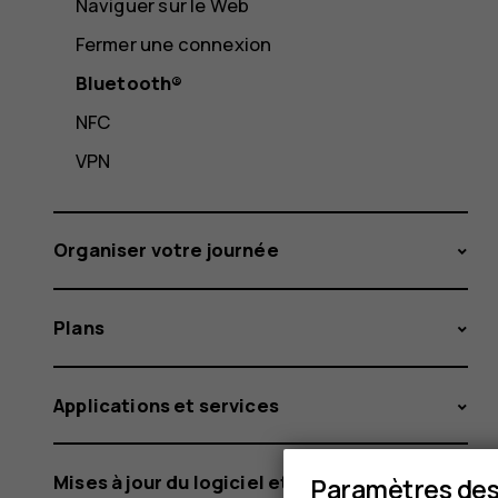
Naviguer sur le Web
Fermer une connexion
Bluetooth®
NFC
VPN
Organiser votre journée
Plans
Applications et services
Mises à jour du logiciel et sauvegardes
Paramètres des