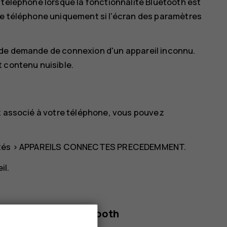
 téléphone lorsque la fonctionnalité Bluetooth est
re téléphone uniquement si l'écran des paramètres
 de demande de connexion d'un appareil inconnu.
 contenu nuisible.
ez associé à votre téléphone, vous pouvez
tés
>
APPAREILS CONNECTES PRECEDEMMENT
.
il.
la technologie Bluetooth