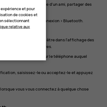
cter sans fil au téléphone d'un ami, partager des
e expérience et pour
lisation de cookies et
tés
>
Préférences de connexion
>
Bluetooth
.
en sélectionnant
tique relative aux
s deux téléphones.
s entre eux. Vous devez être dans l'affichage des
e soit visible par d'autres.
apparaissent. Appuyez sur le téléphone auquel
ification, saisissez-le ou acceptez-le et appuyez
sé lorsque vous vous connectez à quelque chose