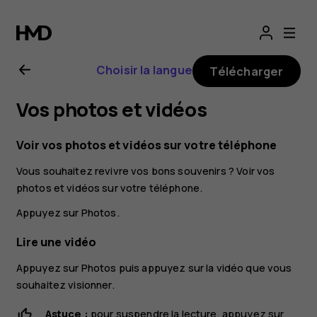
Guide
de
Choisir la langue
Télécharger
l'utilisateur
Vos photos et vidéos
Nokia
Voir vos photos et vidéos sur votre téléphone
8.1
Vous souhaitez revivre vos bons souvenirs ? Voir vos
photos et vidéos sur votre téléphone.
Appuyez sur
Photos
.
Lire une vidéo
Appuyez sur
Photos
puis appuyez sur la vidéo que vous
souhaitez visionner.
Astuce :
pour suspendre la lecture, appuyez sur