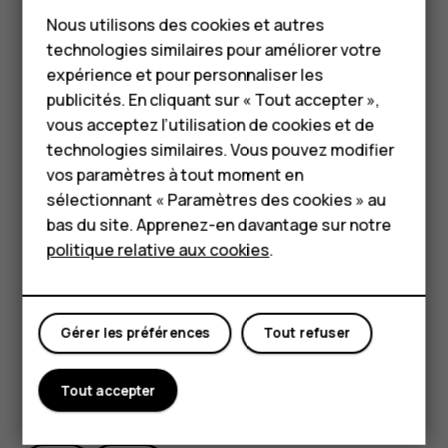
Smartphones
d'un câble USB compatible. Pour définir le type de
Nous utilisons des cookies et autres
connexion USB, ouvrez le panneau Notifications et
Téléphones classiques
technologies similaires pour améliorer votre
appuyez sur Notifications USB.
HMD Terra M
expérience et pour personnaliser les
Partager vos photos et vidéos
publicités. En cliquant sur « Tout accepter »,
Pour les entreprises
vous acceptez l’utilisation de cookies et de
Vous pouvez partager vos photos et vidéos rapidement
technologies similaires. Vous pouvez modifier
Tablettes
et facilement avec vos amis et votre famille.
vos paramètres à tout moment en
Dans
Photos
, appuyez sur la photo que vous
Boutique
sélectionnant « Paramètres des cookies » au
souhaitez partager, puis sur
.
share
bas du site. Apprenez-en davantage sur notre
politique relative aux cookies
.
Sélectionnez le mode de partage de votre photo ou
Mon compte
vidéo.
Gérer les préférences
Tout refuser
Tout accepter
Avez-vous trouvé cela utile?