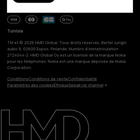
Tunisia
TM et © 2026 HMD Global. Tous droits réservés. Bertel Jungin
aukio 9, 02600 Espoo, Finlande. Numéro d'immatriculation
2724044-2. HMD Global Oy est un licensié de la marque Nokia
pour les téléphones. Nokia est une marque déposée de Nokia
Corporation.
Conditions
Conditions de vente
Confidentialité
Paramètres des cookies
Éthique
Speak Up channel
À propos
Blog
Réparer, réutiliser, recycler
Responsable
Assistance
Tunisia