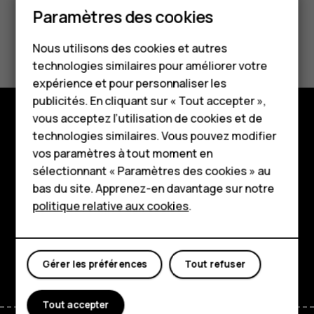
Paramètres des cookies
Smartphones
Avez-vous trouvé cela utile?
Nous utilisons des cookies et autres
Téléphones classiques
technologies similaires pour améliorer votre
Oui
Non
HMD Terra M
expérience et pour personnaliser les
publicités. En cliquant sur « Tout accepter »,
Pour les entreprises
vous acceptez l’utilisation de cookies et de
technologies similaires. Vous pouvez modifier
Boutique
Tablettes
vos paramètres à tout moment en
À propos
Boutique
sélectionnant « Paramètres des cookies » au
bas du site. Apprenez-en davantage sur notre
Planet and people
politique relative aux cookies
.
Mon compte
Assistance
Facebook
Instagram
Tiktok
Youtube
Linkedin
Discord
Gérer les préférences
Tout refuser
Tout accepter