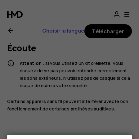
Guide
de
Choisir la langue
Télécharger
l'utilisateur
Écoute
Nokia
Attention :
si vous utilisez un kit oreillette, vous
8.1
risquez de ne pas pouvoir entendre correctement
les sons extérieurs. N'utilisez pas de casque si cela
risque de nuire à votre sécurité.
Certains appareils sans fil peuvent interférer avec le bon
fonctionnement de certaines prothèses auditives.