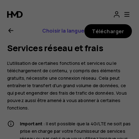
Guide
de
Choisir la langue
Télécharger
l'utilisateur
Services réseau et frais
Nokia
L'utilisation de certaines fonctions et services ou le
8.1
téléchargement de contenu, y compris des éléments
gratuits, nécessite une connexion réseau. Cela peut
entraîner le transfert d'un grand volume de données, ce
qui peut engendrer des frais de trafic de données. Vous
pouvez aussi être amené à vous abonner à certaines
fonctions.
Important
: Il est possible que la 4G/LTE ne soit pas
prise en charge par votre fournisseur de services
réseau ou par celui que vous utilisez lorsque vous