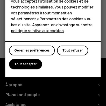
Pour les entreprises
vous acceptez l’utilisation de cookies et de
locales.
technologies similaires. Vous pouvez modifier
Tablettes
vos paramètres à tout moment en
Boutique
sélectionnant « Paramètres des cookies » au
bas du site. Apprenez-en davantage sur notre
politique relative aux cookies
.
Mon compte
Avez-vous trouvé cela utile?
Gérer les préférences
Tout refuser
Oui
Non
Tout accepter
Boutique
À propos
Planet and people
Assistance