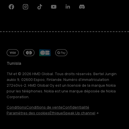
Facebook
Instagram
Tiktok
Youtube
Linkedin
Discord
Tunisia
TM et © 2026 HMD Global. Tous droits réservés. Bertel Jungin
aukio 9, 02600 Espoo, Finlande. Numéro d'immatriculation
2724044-2. HMD Global Oy est un licensié de la marque Nokia
pour les téléphones. Nokia est une marque déposée de Nokia
Corporation.
Conditions
Conditions de vente
Confidentialité
Paramètres des cookies
Éthique
Speak Up channel
À propos
Blog