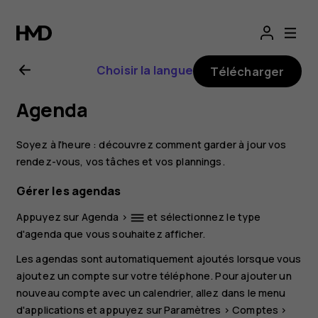
Guide
de
Choisir la langue
Télécharger
l'utilisateur
Agenda
Nokia
Soyez à l'heure : découvrez comment garder à jour vos
8.1
rendez-vous, vos tâches et vos plannings.
Gérer les agendas
Appuyez sur
Agenda
>
et sélectionnez le type
dehaze
d'agenda que vous souhaitez afficher.
Les agendas sont automatiquement ajoutés lorsque vous
ajoutez un compte sur votre téléphone. Pour ajouter un
nouveau compte avec un calendrier, allez dans le menu
d'applications et appuyez sur
Paramètres
>
Comptes
>