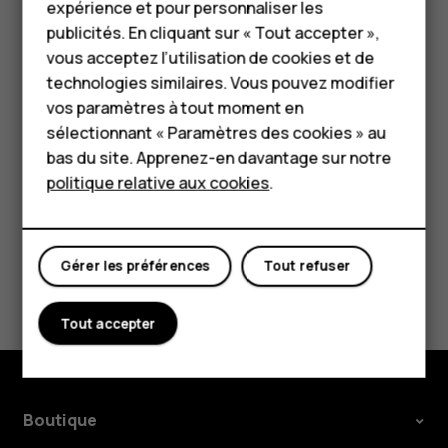
HMD Terra M
expérience et pour personnaliser les
souhaités.
publicités. En cliquant sur « Tout accepter »,
Pour les entreprises
vous acceptez l’utilisation de cookies et de
Supprimer un rendez-vous
technologies similaires. Vous pouvez modifier
Tablettes
Appuyez sur l'événement.
vos paramètres à tout moment en
Boutique
sélectionnant « Paramètres des cookies » au
Appuyez sur
>
Supprimer
.
more_vert
bas du site. Apprenez-en davantage sur notre
politique relative aux cookies
.
Mon compte
Gérer les préférences
Tout refuser
Avez-vous trouvé cela utile?
Tout accepter
Oui
Non
Boutique